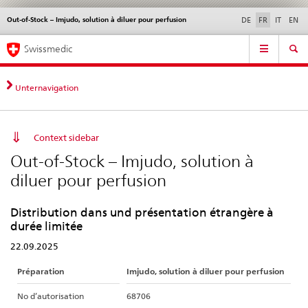
Out-of-Stock – Imjudo, solution à diluer pour perfusion
Service
DE
FR
IT
EN
navigation
Navigation
Navigation
Actualités & Mises à
Aspects légaux,
Contact | Support &
Swissmedic
directe:
jour
normes
aide
actualités,
bases
Unternavigation
juridiques,
contact
Context sidebar
Out-of-Stock – Imjudo, solution à
diluer pour perfusion
Distribution dans und présentation étrangère à
durée limitée
22.09.2025
Préparation
Imjudo, solution à diluer pour perfusion
No d’autorisation
68706