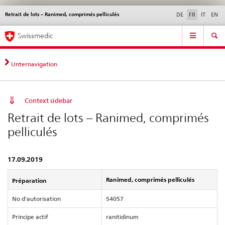
Retrait de lots – Ranimed, comprimés pelliculés
Service
DE
FR
IT
EN
navigation
Navigation
Navigation
Actualités & Mises à
Aspects légaux,
Contact | Support &
Swissmedic
directe:
jour
normes
aide
actualités,
bases
Unternavigation
juridiques,
contact
Context sidebar
Retrait de lots – Ranimed, comprimés
pelliculés
17.09.2019
Ranimed, comprimés pelliculés
Préparation
No d'autorisation
54057
Principe actif
ranitidinum