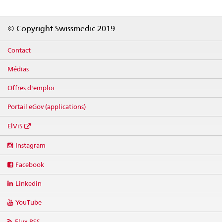
Footer
© Copyright Swissmedic 2019
Contact
Médias
Offres d'emploi
Portail eGov (applications)
ElViS
Social
Instagram
media
links
Facebook
Linkedin
YouTube
Flux RSS