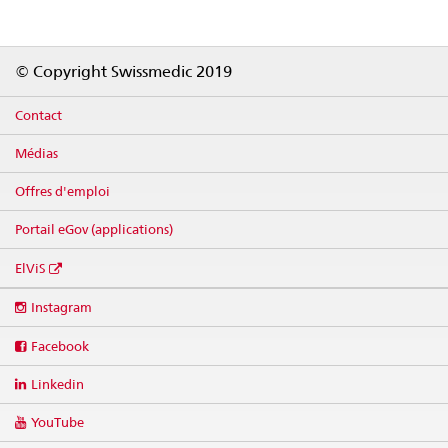
Footer
© Copyright Swissmedic 2019
Contact
Médias
Offres d'emploi
Portail eGov (applications)
ElViS
Social
Instagram
media
links
Facebook
Linkedin
YouTube