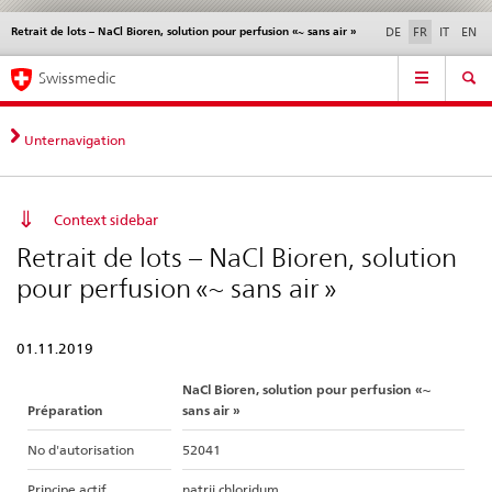
Retrait de lots – NaCl Bioren, solution pour perfusion «~ sans air »
Service
DE
FR
IT
EN
navigation
Navigation
Navigation
Actualités & Mises à
Aspects légaux,
Contact | Support &
Swissmedic
directe:
jour
normes
aide
actualités,
bases
Unternavigation
juridiques,
contact
Context sidebar
Retrait de lots – NaCl Bioren, solution
pour perfusion «~ sans air »
01.11.2019
NaCl Bioren, solution pour perfusion «~
Préparation
sans air »
No d'autorisation
52041
Principe actif
natrii chloridum