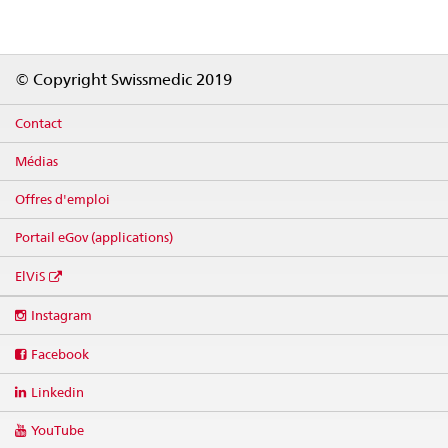
Footer
© Copyright Swissmedic 2019
Contact
Médias
Offres d'emploi
Portail eGov (applications)
ElViS
Social
Instagram
media
links
Facebook
Linkedin
YouTube