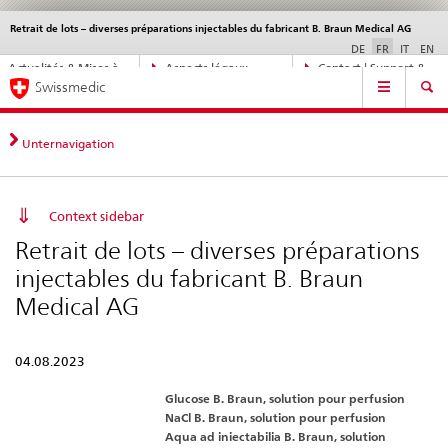
Retrait de lots – diverses préparations injectables du fabricant B. Braun Medical AG
Service
navigation
DE
FR
IT
EN
Navigation
Actualités & Mises à
Aspects légaux,
Contact | Support &
Navigation
directe:
Swissmedic
jour
normes
aide
actualités,
bases
juridiques,
Unternavigation
contact
Context sidebar
Retrait de lots – diverses préparations
injectables du fabricant B. Braun
Medical AG
04.08.2023
Glucose B. Braun, solution pour perfusion
NaCl B. Braun, solution pour perfusion
Aqua ad iniectabilia B. Braun, solution