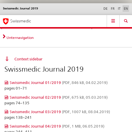
Swissmedic Journal 2019
Languages
Service
DE
FR
IT
EN
navigation
Direct
Main
News &
Legal matters,
Contact | Support &
Swissmedic
navigation:
Navigation
Updates
standards
Help
news,
legal
Unternavigation
matters,
contact
Context sidebar
Swissmedic Journal 2019
Swissmedic Journal 01/2019
(PDF, 846 kB, 04.02.2019)
pages 01–71
Swissmedic Journal 02/2019
(PDF, 675 kB, 05.03.2019)
pages 74–135
Swissmedic Journal 03/2019
(PDF, 1007 kB, 08.04.2019)
pages 138–241
Swissmedic Journal 04/2019
(PDF, 1 MB, 06.05.2019)
pages 244–411