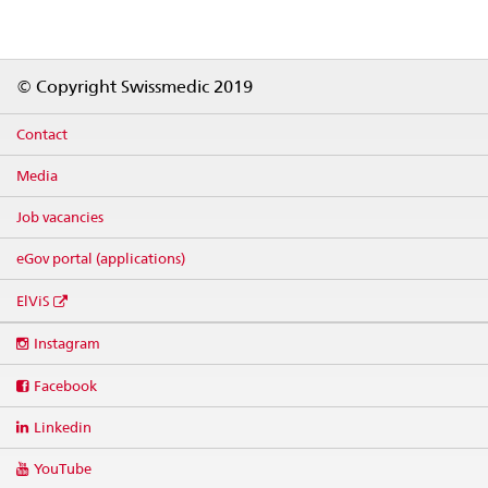
Footer
© Copyright Swissmedic 2019
Contact
Media
Job vacancies
eGov portal (applications)
ElViS
Social
Instagram
media
links
Facebook
Linkedin
YouTube