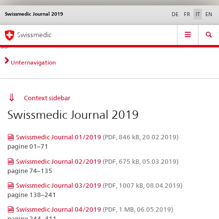
Swissmedic Journal 2019
Service
DE
FR
IT
EN
navigation
Navigazione
Navigation
Novità &
Aspetti legali,
Contatto | Supporto &
Swissmedic
diretta:
aggiornamenti
norme
aiuto
novità,
aspetti
Unternavigation
legali,
contatto
Context sidebar
Swissmedic Journal 2019
Swissmedic Journal 01/2019
(PDF, 846 kB, 20.02.2019)
pagine 01–71
Swissmedic Journal 02/2019
(PDF, 675 kB, 05.03.2019)
pagine 74–135
Swissmedic Journal 03/2019
(PDF, 1007 kB, 08.04.2019)
pagine 138–241
Swissmedic Journal 04/2019
(PDF, 1 MB, 06.05.2019)
pagine 244–411