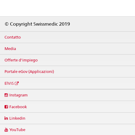
Footer
© Copyright Swissmedic 2019
Contatto
Media
Offerte d'impiego
Portale eGov (Applicazioni)
ElViS
Social
Instagram
media
links
Facebook
Linkedin
YouTube