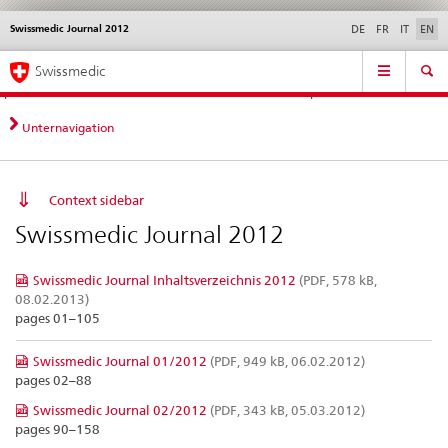
Swissmedic Journal 2012
Languages
Service
DE
FR
IT
EN
navigation
Direct
Main
News &
Legal matters,
Contact | Support &
Swissmedic
navigation:
Navigation
Updates
standards
Help
news,
legal
Unternavigation
matters,
contact
Context sidebar
Swissmedic Journal 2012
Swissmedic Journal Inhaltsverzeichnis 2012
(PDF, 578 kB,
08.02.2013)
pages 01–105
Swissmedic Journal 01/2012
(PDF, 949 kB, 06.02.2012)
pages 02–88
Swissmedic Journal 02/2012
(PDF, 343 kB, 05.03.2012)
pages 90–158