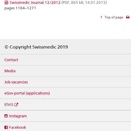
Swissmedic Journal 12/2012
(PDF, 865 kB, 14.01.2013)
pages 1184–1271
Top of page
Footer
© Copyright Swissmedic 2019
Contact
Media
Job vacancies
eGov portal (applications)
ElViS
Social
Instagram
media
links
Facebook