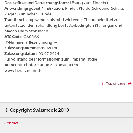
Dosisstärke und Darreichungsform:
Lösung zum Eingeben
Anwendungsgebiet / Indikation:
Rinder, Pferde, Schweine, Schafe,
Ziegen, Kaninchen, Hunde:
Traditionell angewendet als mild wirkendes Tierarzneimittel zur
unterstützenden Behandlung bei futterbedingten Blähungen und
Magen-Darm-Störungen.
ATC Code:
QA03AX
IT-Nummer / Bezeichnung:
--
Zulassungsnummer/n:
69180
Zulassungsdatum:
03.07.2024
Für vollständige Informationen zum Präparat ist die
Arzneimittelinformation zu konsultieren.
www.tierarzneimittel.ch
Top of page
Footer
© Copyright Swissmedic 2019
Contact