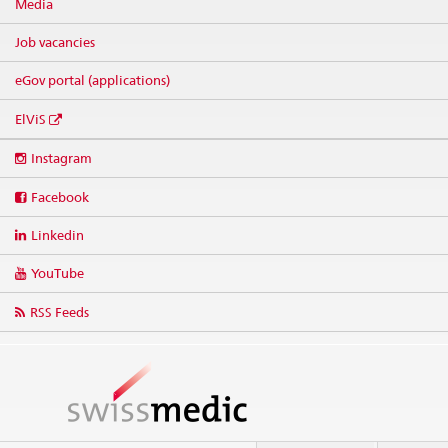
Media
Job vacancies
eGov portal (applications)
ElViS
Social
Instagram
media
links
Facebook
Linkedin
YouTube
RSS Feeds