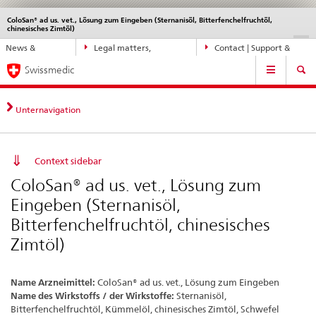
ColoSan® ad us. vet., Lösung zum Eingeben (Sternanisöl, Bitterfenchelfruchtöl,
Languages
Service
chinesisches Zimtöl)
navigation
Direct
DE
FR
IT
EN
News &
Legal matters,
Contact | Support &
navigation:
Main
Updates
standards
Help
news,
Swissmedic
Navigation
legal
matters,
Unternavigation
contact
Context sidebar
ColoSan® ad us. vet., Lösung zum
Eingeben (Sternanisöl,
Bitterfenchelfruchtöl, chinesisches
Zimtöl)
Name Arzneimittel:
ColoSan® ad us. vet., Lösung zum Eingeben
Name des Wirkstoffs / der Wirkstoffe:
Sternanisöl,
Bitterfenchelfruchtöl, Kümmelöl, chinesisches Zimtöl, Schwefel