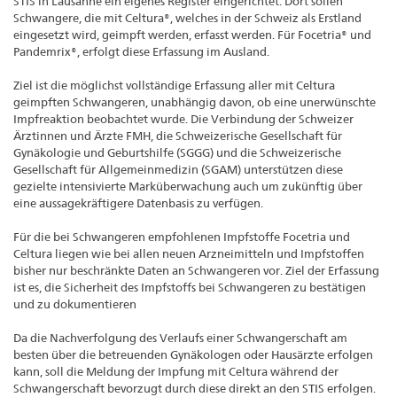
STIS in Lausanne ein eigenes Register eingerichtet. Dort sollen
Schwangere, die mit Celtura®, welches in der Schweiz als Erstland
eingesetzt wird, geimpft werden, erfasst werden. Für Focetria® und
Pandemrix®, erfolgt diese Erfassung im Ausland.
Ziel ist die möglichst vollständige Erfassung aller mit Celtura
geimpften Schwangeren, unabhängig davon, ob eine unerwünschte
Impfreaktion beobachtet wurde. Die Verbindung der Schweizer
Ärztinnen und Ärzte FMH, die Schweizerische Gesellschaft für
Gynäkologie und Geburtshilfe (SGGG) und die Schweizerische
Gesellschaft für Allgemeinmedizin (SGAM) unterstützen diese
gezielte intensivierte Marküberwachung auch um zukünftig über
eine aussagekräftigere Datenbasis zu verfügen.
Für die bei Schwangeren empfohlenen Impfstoffe Focetria und
Celtura liegen wie bei allen neuen Arzneimitteln und Impfstoffen
bisher nur beschränkte Daten an Schwangeren vor. Ziel der Erfassung
ist es, die Sicherheit des Impfstoffs bei Schwangeren zu bestätigen
und zu dokumentieren
Da die Nachverfolgung des Verlaufs einer Schwangerschaft am
besten über die betreuenden Gynäkologen oder Hausärzte erfolgen
kann, soll die Meldung der Impfung mit Celtura während der
Schwangerschaft bevorzugt durch diese direkt an den STIS erfolgen.