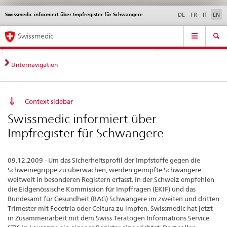
Swissmedic informiert über Impfregister für Schwangere
Languages
Service
DE
FR
IT
EN
navigation
Direct
Main
News &
Legal matters,
Contact | Support &
Swissmedic
navigation:
Navigation
Updates
standards
Help
news,
legal
Unternavigation
matters,
contact
Context sidebar
Swissmedic informiert über
Impfregister für Schwangere
09.12.2009 - Um das Sicherheitsprofil der Impfstoffe gegen die
Schweinegrippe zu überwachen, werden geimpfte Schwangere
weltweit in besonderen Registern erfasst. In der Schweiz empfehlen
die Eidgenössische Kommission für Impffragen (EKIF) und das
Bundesamt für Gesundheit (BAG) Schwangere im zweiten und dritten
Trimester mit Focetria oder Celtura zu impfen. Swissmedic hat jetzt
in Zusammenarbeit mit dem Swiss Teratogen Informations Service