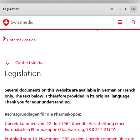
Legislation
Languages
Service
DE
FR
IT
EN
navigation
Direct
Main
News &
Legal matters,
Contact | Support &
Swissmedic
navigation:
Navigation
Updates
standards
Help
news,
legal
Unternavigation
matters,
contact
Context sidebar
Legislation
Several documents on this website are available in German or French
only. The text below is therefore provided in its original language.
Thank you for your understanding.
Rechtsgrundlagen für die Pharmakopöe:
Übereinkommen vom 22. Juli 1964 über die Ausarbeitung einer
Europäischen Pharmakopöe (Staatsvertrag; SR 0.812.21)
Protokoll vom 16. November 1989 zu dem Übereinkommen über die