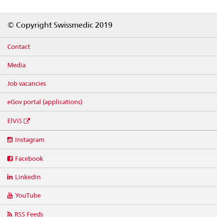
Footer
© Copyright Swissmedic 2019
Contact
Media
Job vacancies
eGov portal (applications)
ElViS
Social
Instagram
media
links
Facebook
Linkedin
YouTube
RSS Feeds