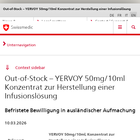
Out-of-Stock – YERVOY 50mg/10ml Konzentrat zur Herstellung einer Infusionslösung
Languages
Service
navigation
DE
FR
IT
EN
Direct
News &
Legal matters,
Contact | Support &
Main
navigation:
Swissmedic
Updates
standards
Help
Navigation
news,
legal
matters,
Unternavigation
contact
Context sidebar
Out-of-Stock – YERVOY 50mg/10ml
Konzentrat zur Herstellung einer
Infusionslösung
Befristete Bewilligung in ausländischer Aufmachung
10.03.2026
YERVOY 50mg/10ml, Konzentrat zur