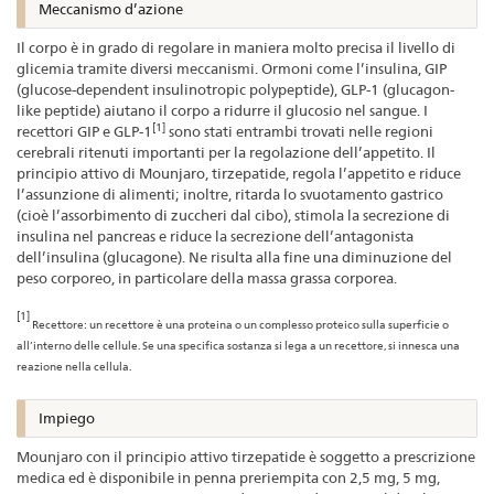
Meccanismo d’azione
Il corpo è in grado di regolare in maniera molto precisa il livello di
glicemia tramite diversi meccanismi. Ormoni come l’insulina, GIP
(glucose-dependent insulinotropic polypeptide), GLP-1 (glucagon-
like peptide) aiutano il corpo a ridurre il glucosio nel sangue. I
[1]
recettori GIP e GLP-1
sono stati entrambi trovati nelle regioni
cerebrali ritenuti importanti per la regolazione dell’appetito. Il
principio attivo di Mounjaro, tirzepatide, regola l’appetito e riduce
l’assunzione di alimenti; inoltre, ritarda lo svuotamento gastrico
(cioè l’assorbimento di zuccheri dal cibo), stimola la secrezione di
insulina nel pancreas e riduce la secrezione dell’antagonista
dell’insulina (glucagone). Ne risulta alla fine una diminuzione del
peso corporeo, in particolare della massa grassa corporea.
[1]
Recettore: un recettore è una proteina o un complesso proteico sulla superficie o
all’interno delle cellule. Se una specifica sostanza si lega a un recettore, si innesca una
reazione nella cellula.
Impiego
Mounjaro con il principio attivo tirzepatide è soggetto a prescrizione
medica ed è disponibile in penna preriempita con 2,5 mg, 5 mg,