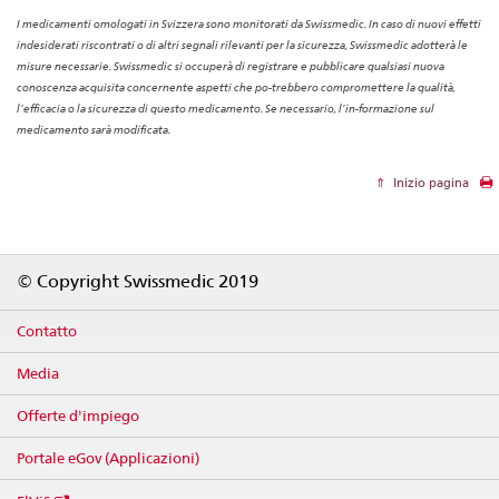
I medicamenti omologati in Svizzera sono monitorati da Swissmedic. In caso di nuovi effetti
indesiderati riscontrati o di altri segnali rilevanti per la sicurezza, Swissmedic adotterà le
misure necessarie. Swissmedic si occuperà di registrare e pubblicare qualsiasi nuova
conoscenza acquisita concernente aspetti che po-trebbero compromettere la qualità,
l’efficacia o la sicurezza di questo medicamento. Se necessario, l’in-formazione sul
medicamento sarà modificata.
Inizio pagina
Footer
© Copyright Swissmedic 2019
Contatto
Media
Offerte d'impiego
Portale eGov (Applicazioni)