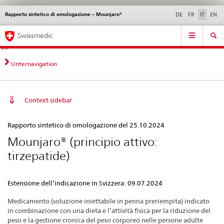
Rapporto sintetico di omologazione – Mounjaro®
Service
DE
FR
IT
EN
navigation
Navigazione
Navigation
Novità &
Aspetti legali,
Contatto | Supporto &
Swissmedic
diretta:
aggiornamenti
norme
aiuto
novità,
aspetti
Unternavigation
legali,
contatto
Context sidebar
Rapporto
Rapporto sintetico di omologazione del 25.10.2024
sintetico
Mounjaro® (principio attivo:
di
tirzepatide)
omologazione
–
Estensione dell’indicazione in Svizzera: 09.07.2024
Mounjaro®
Medicamento (soluzione iniettabile in penna preriempita) indicato
in combinazione con una dieta e l’attività fisica per la riduzione del
peso e la gestione cronica del peso corporeo nelle persone adulte