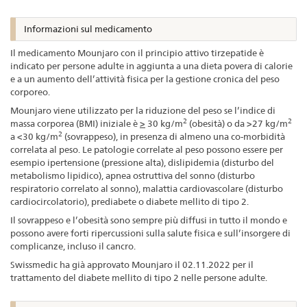
Informazioni sul medicamento
Il medicamento Mounjaro con il principio attivo tirzepatide è
indicato per persone adulte in aggiunta a una dieta povera di calorie
e a un aumento dell’attività fisica per la gestione cronica del peso
corporeo.
Mounjaro viene utilizzato per la riduzione del peso se l’indice di
2
2
massa corporea (BMI) iniziale è
>
30 kg/m
(obesità) o da >27 kg/m
2
a <30 kg/m
(sovrappeso), in presenza di almeno una co-morbidità
correlata al peso. Le patologie correlate al peso possono essere per
esempio ipertensione (pressione alta), dislipidemia (disturbo del
metabolismo lipidico), apnea ostruttiva del sonno (disturbo
respiratorio correlato al sonno), malattia cardiovascolare (disturbo
cardiocircolatorio), prediabete o diabete mellito di tipo 2.
Il sovrappeso e l’obesità sono sempre più diffusi in tutto il mondo e
possono avere forti ripercussioni sulla salute fisica e sull’insorgere di
complicanze, incluso il cancro.
Swissmedic ha già approvato Mounjaro il 02.11.2022 per il
trattamento del diabete mellito di tipo 2 nelle persone adulte.