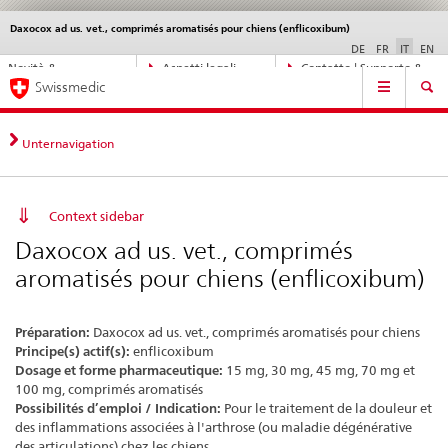
Daxocox ad us. vet., comprimés aromatisés pour chiens (enflicoxibum)
Service
navigation
DE
FR
IT
EN
Navigazione
Novità &
Aspetti legali,
Contatto | Supporto &
Navigation
diretta:
Swissmedic
aggiornamenti
norme
aiuto
novità,
aspetti
legali,
Unternavigation
contatto
Context sidebar
Daxocox ad us. vet., comprimés
aromatisés pour chiens (enflicoxibum)
Préparation:
Daxocox ad us. vet., comprimés aromatisés pour chiens
Principe(s) actif(s):
enflicoxibum
Dosage et forme pharmaceutique:
15 mg, 30 mg, 45 mg, 70 mg et
100 mg, comprimés aromatisés
Possibilités d’emploi / Indication:
Pour le traitement de la douleur et
des inflammations associées à l'arthrose (ou maladie dégénérative
des articulations) chez les chiens.