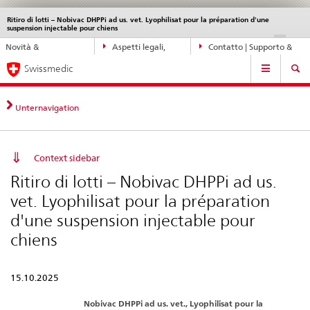
Ritiro di lotti – Nobivac DHPPi ad us. vet. Lyophilisat pour la préparation d'une
Service
suspension injectable pour chiens
navigation
Navigazione
DE
FR
IT
EN
Novità &
Aspetti legali,
Contatto | Supporto &
diretta:
Navigation
aggiornamenti
norme
aiuto
novità,
Swissmedic
aspetti
legali,
Unternavigation
contatto
Context sidebar
Ritiro di lotti – Nobivac DHPPi ad us.
vet. Lyophilisat pour la préparation
d'une suspension injectable pour
chiens
15.10.2025
Nobivac DHPPi ad us. vet., Lyophilisat pour la