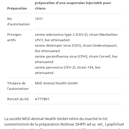
préparation d'une suspension injectable pour
Préparation
chiens
No
1631
d’autorisation
Principes
canine adenovirus type 2 (CAV-2), strain Manhattan
actifs
LPV3, live attenuated
canine distemper virus (CDV), strain Onderstepoort,
live attenuated
canine parainfluenza virus (CPiV), strain Cornell, live
attenuated
canine parvovirus (CPV-2), strain 154, live
attenuated
Titulaire de
MSD Animal Health GmbH
l’autorisation
Retrait du lot
A777B01
La société MSD Animal Health GmbH retire du marché le lot
susmentionné de la préparation Nobivac DHPPi ad us. vet., Lyophilisat