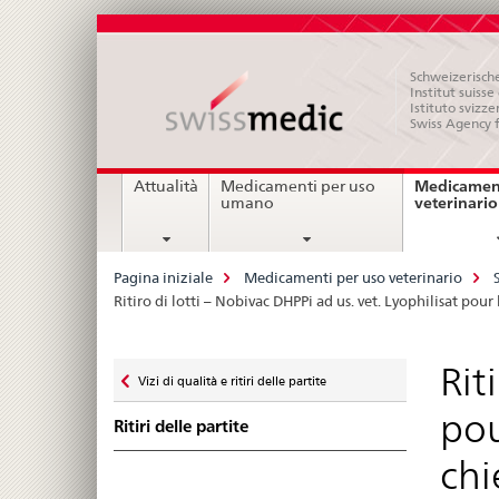
Schweizerische
Institut suiss
Istituto svizze
Swiss Agency 
Navigation
Medicament
Attualità
Medicamenti per uso
veterinario
umano
Breadcrumb
Pagina iniziale
Medicamenti per uso veterinario
Ritiro di lotti – Nobivac DHPPi ad us. vet. Lyophilisat pou
Zurück
Rit
Vizi di qualità e ritiri delle partite
zu
pou
Ritiri delle partite
chi