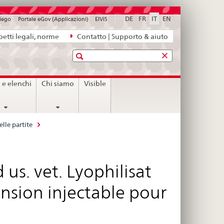
DE
FR
IT
EN
piego
Portale eGov (Applicazioni)
ElViS
etti legali, norme
Contatto | Supporto & aiuto
Ricerca
i e elenchi
Chi siamo
Visible
delle partite
 us. vet. Lyophilisat
nsion injectable pour