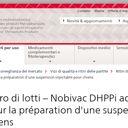
Contatto
Media
Offerte d'im
Navigazione
s Heilmittelinstitut
Novità & aggiornamenti
Asp
e des produits thérapeutiques
diretta:
ro per gli agenti terapeutici
for Therapeutic Products
novità,
aspetti
i per uso
Medicamenti
Dispositivi medici
Serviz
legali,
current
complementari e
page
contatto
fitoterapeutici
Sorveglianza del mercato
Vizi di qualità e ritiri delle partite
Ritiri 
r la préparation d'une suspension injectable pour chiens
iro di lotti – Nobivac DHPPi ad
r la préparation d'une suspe
ens