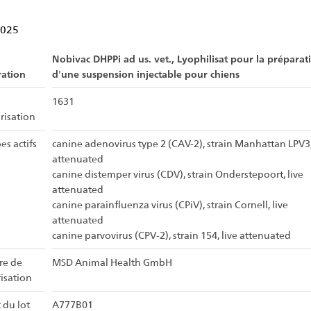
2025
Nobivac DHPPi ad us. vet., Lyophilisat pour la préparat
ration
d'une suspension injectable pour chiens
1631
risation
es actifs
canine adenovirus type 2 (CAV-2), strain Manhattan LPV3,
attenuated
canine distemper virus (CDV), strain Onderstepoort, live
attenuated
canine parainfluenza virus (CPiV), strain Cornell, live
attenuated
canine parvovirus (CPV-2), strain 154, live attenuated
ire de
MSD Animal Health GmbH
risation
 du lot
A777B01