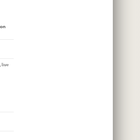
ion
 live