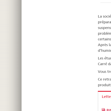
La soci
prépara
suspens
problèm
certain
Après l
d’humidi
Les étu
Carré da
Vous tr
Ce retr
produit
Lette
Ri