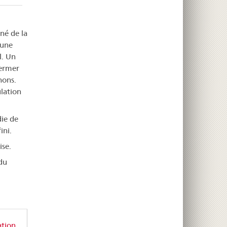
né de la
'une
l. Un
fermer
hons.
lation
die de
ini.
ise.
du
ation