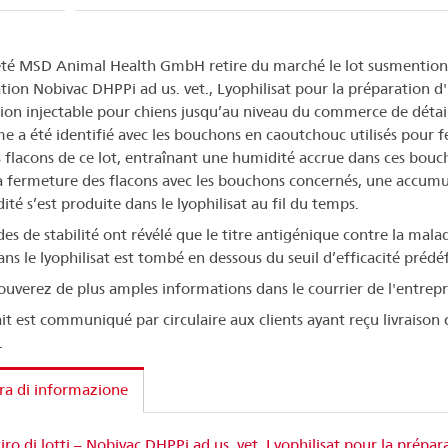
été MSD Animal Health GmbH retire du marché le lot susmention
tion Nobivac DHPPi ad us. vet., Lyophilisat pour la préparation d
ion injectable pour chiens jusqu’au niveau du commerce de détai
e a été identifié avec les bouchons en caoutchouc utilisés pour 
s flacons de ce lot, entraînant une humidité accrue dans ces bouc
a fermeture des flacons avec les bouchons concernés, une accumu
té s’est produite dans le lyophilisat au fil du temps.
des de stabilité ont révélé que le titre antigénique contre la mala
ns le lyophilisat est tombé en dessous du seuil d’efficacité prédéf
ouverez de plus amples informations dans le courrier de l'entrepr
ait est communiqué par circulaire aux clients ayant reçu livraison 
.
ra di informazione
tiro di lotti – Nobivac DHPPi ad us. vet. Lyophilisat pour la prépar