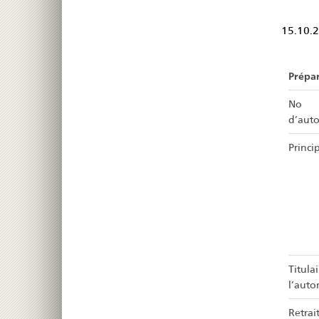
15.10.
Prépa
No
d’auto
Princip
Titula
l’auto
Retrait