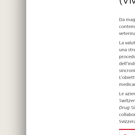
Da magg
contemp
veterin
La valu
una str
procedu
dell’in
sincron
L’obiet
medicam
Le azie
Switzer
Drug Si
collabor
Svizzer