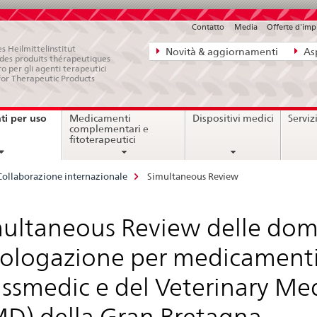
Contatto
Media
Offerte d'im
Navigazione
s Heilmittelinstitut
Novità & aggiornamenti
Asp
e des produits thérapeutiques
diretta:
ro per gli agenti terapeutici
for Therapeutic Products
novità,
aspetti
i per uso
Medicamenti
Dispositivi medici
Serviz
legali,
current
complementari e
page
contatto
fitoterapeutici
Collaborazione internazionale
Simultaneous Review
ultaneous Review delle dom
logazione per medicamenti v
ssmedic e del Veterinary Med
D) della Gran Bretagna