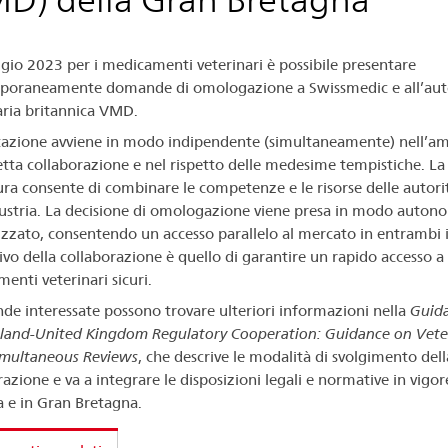
io 2023 per i medicamenti veterinari è possibile presentare
oraneamente domande di omologazione a Swissmedic e all’aut
aria britannica VMD.
tazione avviene in modo indipendente (simultaneamente) nell’am
etta collaborazione e nel rispetto delle medesime tempistiche. L
ra consente di combinare le competenze e le risorse delle autori
dustria. La decisione di omologazione viene presa in modo auto
izzato, consentendo un accesso parallelo al mercato in entrambi i
tivo della collaborazione è quello di garantire un rapido accesso a
enti veterinari sicuri.
nde interessate possono trovare ulteriori informazioni nella
Guid
land-United Kingdom Regulatory Cooperation: Guidance on Vete
multaneous Reviews
, che descrive le modalità di svolgimento dell
azione e va a integrare le disposizioni legali e normative in vigor
a e in Gran Bretagna.