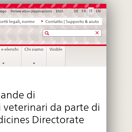
DE
FR
IT
EN
piego
Portale eGov (Applicazioni)
ElViS
etti legali, norme
Contatto | Supporto & aiuto
Ricerca
i e elenchi
Chi siamo
Visible
ande di
eterinari da parte di
icines Directorate