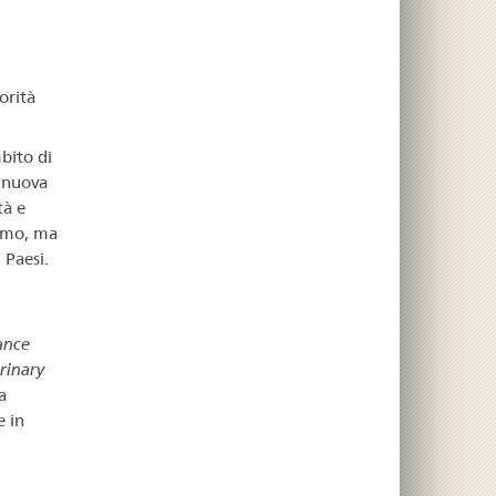
orità
bito di
a nuova
tà e
nomo, ma
 Paesi.
ance
rinary
a
e in