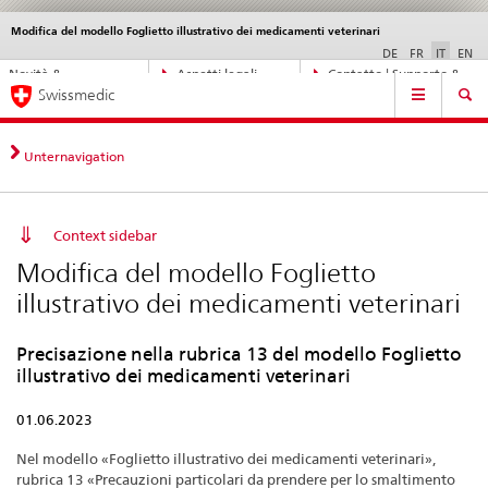
Modifica del modello Foglietto illustrativo dei medicamenti veterinari
Service
navigation
DE
FR
IT
EN
Navigazione
Novità &
Aspetti legali,
Contatto | Supporto &
Navigation
diretta:
Swissmedic
aggiornamenti
norme
aiuto
novità,
aspetti
legali,
Unternavigation
contatto
Context sidebar
Modifica del modello Foglietto
illustrativo dei medicamenti veterinari
Precisazione nella rubrica 13 del modello Foglietto
illustrativo dei medicamenti veterinari
01.06.2023
Nel modello «Foglietto illustrativo dei medicamenti veterinari»,
rubrica 13 «Precauzioni particolari da prendere per lo smaltimento