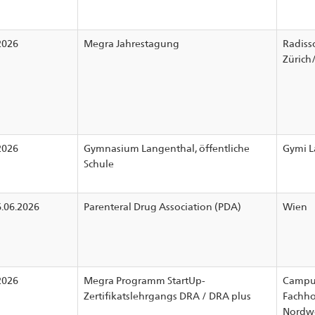
2026
Megra Jahrestagung
Radiss
Zürich
2026
Gymnasium Langenthal, öffentliche
Gymi L
Schule
6.06.2026
Parenteral Drug Association (PDA)
Wien
2026
Megra Programm StartUp-
Campu
Zertifikatslehrgangs DRA / DRA plus
Fachho
Nordwe