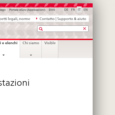
DE
FR
IT
EN
piego
Portale eGov (Applicazioni)
ElViS
etti legali, norme
Contatto | Supporto & aiuto
Ricerca
current
i e elenchi
Chi siamo
Visible
page
stazioni