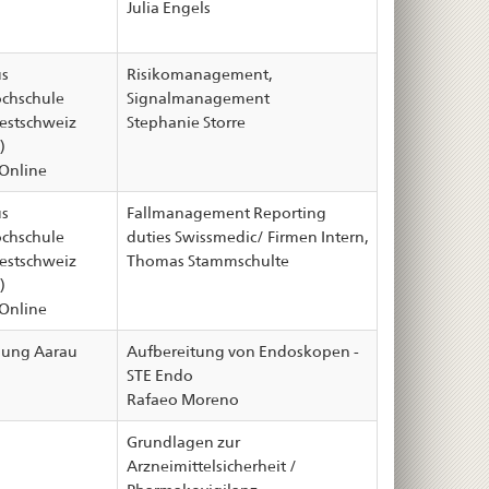
Julia Engels
s
Risikomanagement,
chschule
Signalmanagement
stschweiz
Stephanie Storre
)
Online
s
Fallmanagement Reporting
chschule
duties Swissmedic/ Firmen Intern,
stschweiz
Thomas Stammschulte
)
Online
dung Aarau
Aufbereitung von Endoskopen -
STE Endo
Rafaeo Moreno
Grundlagen zur
Arzneimittelsicherheit /