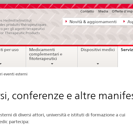
Contatto
Media
Offerte d'im
Navigazione
s Heilmittelinstitut
Novità & aggiornamenti
Asp
e des produits thérapeutiques
diretta:
ro per gli agenti terapeutici
for Therapeutic Products
novità,
aspetti
Serviz
i per uso
Medicamenti
Dispositivi medici
legali,
complementari e
contatto
fitoterapeutici
ri eventi esterni
si, conferenze e altre manife
sterni di diversi attori, università e istituti di formazione a cui
dic partecipa: