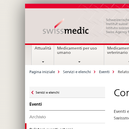
Schweizerische
Institut suiss
Istituto svizze
Swiss Agency 
Navigation
Attualità
Medicamenti per uso
Medicament
umano
veterinario
Breadcrumb
Pagina iniziale
Servizi e elenchi
Eventi
Relato
Zurück
Cor
Servizi e elenchi
zu
Eventi
Eventi e
Archivio
Swissme