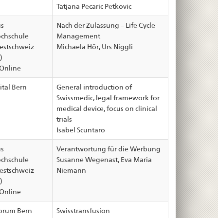
Tatjana Pecaric Petkovic
s
Nach der Zulassung – Life Cycle
chschule
Management
stschweiz
Michaela Hör, Urs Niggli
)
Online
ital Bern
General introduction of
Swissmedic, legal framework for
medical device, focus on clinical
trials
Isabel Scuntaro
s
Verantwortung für die Werbung
chschule
Susanne Wegenast, Eva Maria
stschweiz
Niemann
)
Online
orum Bern
Swisstransfusion