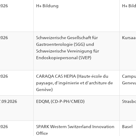
2026
H+ Bildung
H+ Bil
2026
Schweizerische Gesellschaft für
Kursaa
Gastroenterologie (SGG) und
Schweizerische Vereinigung für
Endoskopiepersonal (SVEP)
2026
CARAQA CAS HEPIA (Haute école du
Campus
paysage, d’ingénierie et d’architure de
Genev
Genève)
7.09.2026
EDQM, (CD-P-PH/CMED)
Strasb
2026
SPARK Western Switzerland Innovation
Basel
Office