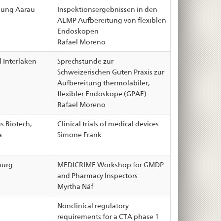
dung Aarau
Inspektionsergebnissen in den
AEMP Aufbereitung von flexiblen
Endoskopen
Rafael Moreno
l Interlaken
Sprechstunde zur
Schweizerischen Guten Praxis zur
Aufbereitung thermolabiler,
flexibler Endoskope (GPAE)
Rafael Moreno
 Biotech,
Clinical trials of medical devices
a
Simone Frank
ourg
MEDICRIME Workshop for GMDP
and Pharmacy Inspectors
Myrtha Näf
Nonclinical regulatory
requirements for a CTA phase 1