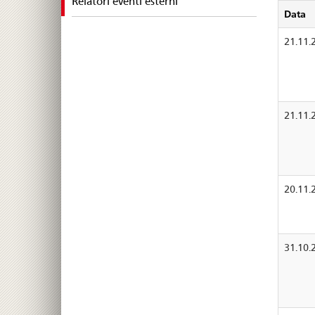
selected
Relatori eventi esterni
Data
21.11.
21.11.
20.11.
31.10.