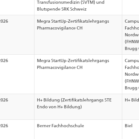
Transfusionsmedizin (SVTM) und
Blutspende SRK Schweiz
2026
Megra StartUp-Zertifikatslehrgangs
Campu
Pharmacovigilance CH
Fachho
Nordwe
(FHNW
Brugg 
2026
Megra StartUp-Zertifikatslehrgangs
Campu
Pharmacovigilance CH
Fachho
Nordwe
(FHNW
Brugg 
2026
H+ Bildung (Zertifikatslehrgangs STE
H+ Bil
Endo von H+ Bildung)
2026
Berner Fachhochschule
Biel