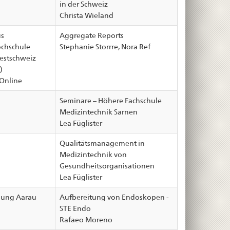
in der Schweiz
Christa Wieland
s
Aggregate Reports
chschule
Stephanie Storrre, Nora Ref
stschweiz
)
Online
Seminare – Höhere Fachschule
Medizintechnik Sarnen
Lea Füglister
Qualitätsmanagement in
Medizintechnik von
Gesundheitsorganisationen
Lea Füglister
dung Aarau
Aufbereitung von Endoskopen -
STE Endo
Rafaeo Moreno