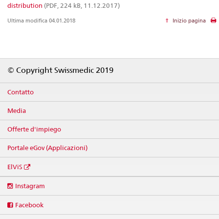
distribution
(PDF, 224 kB, 11.12.2017)
Ultima modifica 04.01.2018
Inizio pagina
Footer
© Copyright Swissmedic 2019
Contatto
Media
Offerte d'impiego
Portale eGov (Applicazioni)
ElViS
Social
Instagram
media
links
Facebook