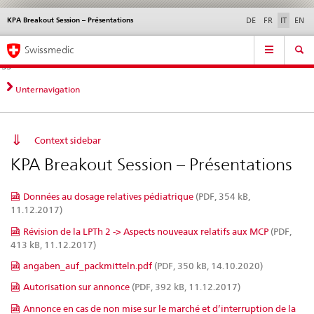
KPA Breakout Session – Présentations
Service
DE
FR
IT
EN
navigation
Navigazione
Navigation
Novità &
Aspetti legali,
Contatto | Supporto &
Swissmedic
diretta:
aggiornamenti
norme
aiuto
novità,
aspetti
Unternavigation
legali,
contatto
Context sidebar
KPA Breakout Session – Présentations
Données au dosage relatives pédiatrique
(PDF, 354 kB,
11.12.2017)
Révision de la LPTh 2 -> Aspects nouveaux relatifs aux MCP
(PDF,
413 kB, 11.12.2017)
angaben_auf_packmitteln.pdf
(PDF, 350 kB, 14.10.2020)
Autorisation sur annonce
(PDF, 392 kB, 11.12.2017)
Annonce en cas de non mise sur le marché et d’interruption de la