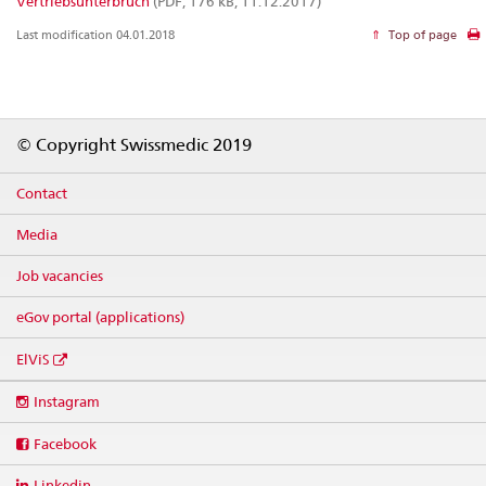
Vertriebsunterbruch
(PDF, 176 kB, 11.12.2017)
Last modification 04.01.2018
Top of page
Footer
© Copyright Swissmedic 2019
Contact
Media
Job vacancies
eGov portal (applications)
ElViS
Social
Instagram
media
links
Facebook
Linkedin