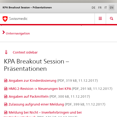
KPA Breakout Session – Präsentationen
Languages
Service
DE
FR
IT
EN
navigation
Direct
Main
News &
Legal matters,
Contact | Support &
Swissmedic
navigation:
Navigation
Updates
standards
Help
news,
legal
Unternavigation
matters,
contact
Context sidebar
KPA Breakout Session –
Präsentationen
Angaben zur Kinderdosierung
(PDF, 319 kB, 11.12.2017)
HMG 2-Revision -> Neuerungen bei KPA
(PDF, 291 kB, 11.12.2017)
Angaben auf Packmitteln
(PDF, 300 kB, 11.12.2017)
Zulassung aufgrund einer Meldung
(PDF, 399 kB, 11.12.2017)
Meldung bei Nicht – Inverkehrbringen und bei