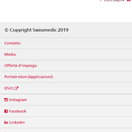
Inizio pagina
Footer
© Copyright Swissmedic 2019
Contatto
Media
Offerte d'impiego
Portale eGov (Applicazioni)
ElViS
Social
Instagram
media
links
Facebook
Linkedin