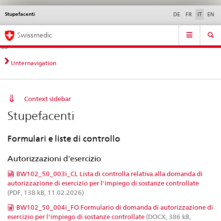
Stupefacenti
Service
DE
FR
IT
EN
navigation
Navigazione
Navigation
Novità &
Aspetti legali,
Contatto | Supporto &
Swissmedic
diretta:
aggiornamenti
norme
aiuto
novità,
aspetti
Unternavigation
legali,
contatto
Context sidebar
Stupefacenti
Formulari e liste di controllo
Autorizzazioni d'esercizio
BW102_50_003i_CL Lista di controlla relativa alla domanda di
autorizzazione di esercizio per l'impiego di sostanze controllate
(PDF, 138 kB, 11.02.2026)
BW102_50_004i_FO Formulario di domanda di autorizzazione di
esercizio per l'impiego di sostanze controllate
(DOCX, 386 kB,