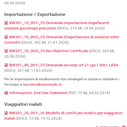
08.06.2026)
Importazione / Exportazione
BW301_10_001i_FO Domanda importazione stupefacenti
sostanze psicotrope precursori
(DOCX, 376 kB, 19.06.2026)
BW301_10_002i_FO Domanda d’esportazione di sostanze sotto
controllo
(DOCX, 362 kB, 21.01.2026)
BW301_10_003i_FO No-Objection Certificate
(DOCX, 364 kB,
29.06.2026)
BW301_40_001i_FO Domande secondo art.21 cpv.1 lett.c LATer
(DOCX, 361 kB, 17.03.2026)
Per le importazioni di medicamenti non omologati in Svizzera richiedere i
formulari a
narcotics@swissmedic.ch
.
Informazioni: End User Statement
(PDF, 75 kB, 04.02.2014)
Viaggiatori malati
BW301_20_001i_VL Modello di certificato medico per viaggiatori
malati
(DOCX, 52 kB, 15.12.2024)