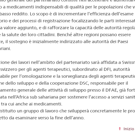
so a medicamenti indispensabili di qualità per le popolazioni che v
 basso reddito. Lo scopo è di incrementare l’efficienza dell’esame
rio e dei processi di registrazione focalizzando le parti interessat
 a valore aggiunto, e di rafforzare la capacità delle autorità regol
 la salute dei loro cittadini. Benché altre regioni possano essere
e, il sostegno è inizialmente indirizzato alle autorità dei Paesi
riani.
zione dei lavori nell’ambito del partenariato sarà affidata a Swiss
 svizzero per gli agenti terapeutici, subordinato al DFI, autorità
abile per l’omologazione e la sorveglianza degli agenti terapeutici
ne dello sviluppo e della cooperazione DSC, responsabile per il
amento generale delle attività di sviluppo presso il DFAE, già fo
a nell’Africa sub sahariana per sostenere l’accesso a servizi sanit
, tra cui anche ai medicamenti.
 istituito un gruppo di lavoro che svilupperà concretamente le pr
etto da esaminare verso la fine dell’anno.
Inizio