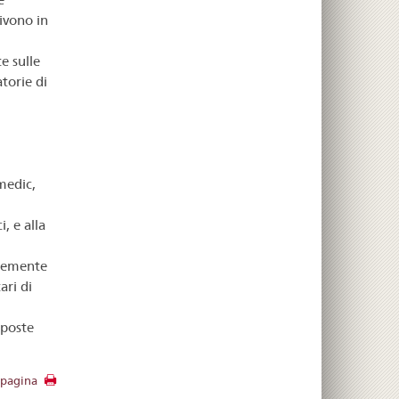
ivono in
e sulle
atorie di
medic,
, e alla
rtemente
ari di
oposte
 pagina