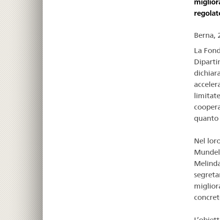
miglior
regolato
Berna, 
La Fonda
Diparti
dichiar
accelera
limitat
cooperaz
quanto 
Nel lor
Mundel,
Melinda
segreta
migliora
concret
L’obiet