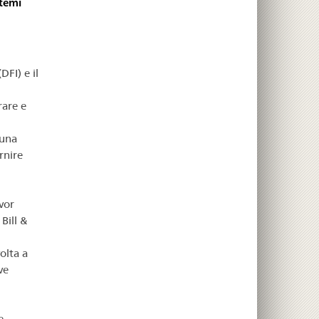
stemi
DFI) e il
rare e
 una
rnire
vor
Bill &
olta a
ve
e