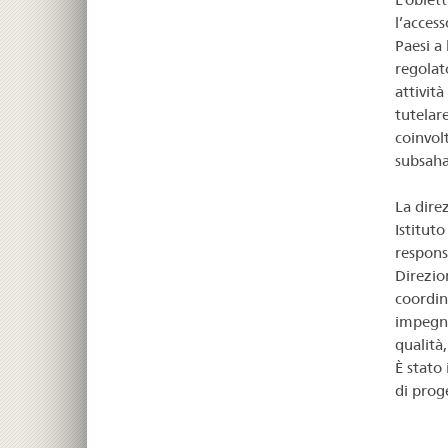
l’acces
Paesi a
regolato
attività
tutelare
coinvolt
subsaha
La dire
Istituto
respons
Direzio
coordin
impegnat
qualità
È stato
di prog