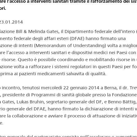
are l’accesso a interventi sanitari tramite il rafforzamento dei si
ri.
23.01.2014
zione Bill & Melinda Gates, il Dipartimento federale dell’intero (
mento federale degli affari esteri (DFAE) hanno firmato una
azione di intenti (Memorandum of Understanding) volta a miglio
re l’accesso a interventi sanitari e dispositivi medici nei Paesi con
e risorse. Questo è possibile coordinando e mobilitando risorse in
ione volta a rafforzare i sistemi regolatori in questi Paesi per fo
prima ai pazienti medicamenti salvavita di qualità.
o incontro, tenutosi mercoledì 22 gennaio 2014 a Berna, il dr. Tre
 presidente di Programmi di sanità globale presso la Fondazione 
 Gates, Lukas Bruhin, segretario generale del DF, e Benno Bättig,
rio generale del DFAE, hanno firmato la dichiarazione di intenti v
re la collaborazione e avviare il processo di attuazione di iniziati
e.
tivo generale del partenariato consiste nell’accelerare e aumentar