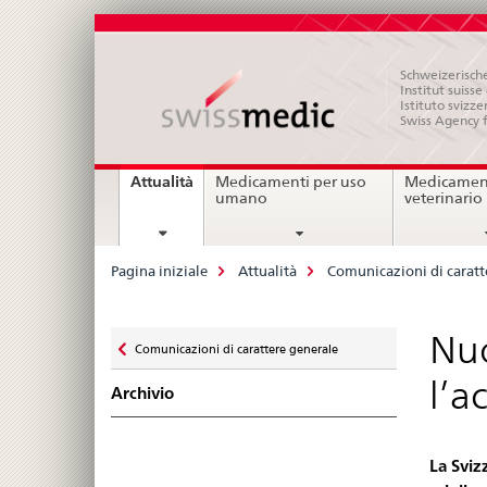
Schweizerische
Institut suiss
Istituto svizze
Swiss Agency 
Navigation
current
Attualità
Medicamenti per uso
Medicament
page
umano
veterinario
Breadcrumb
Pagina iniziale
Attualità
Comunicazioni di caratt
Zurück
Nuo
Comunicazioni di carattere generale
zu
l’a
Archivio
La Sviz