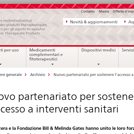
Contatto
Media
Offerte d'im
Navigazione
s Heilmittelinstitut
Novità & aggiornamenti
Asp
e des produits thérapeutiques
diretta:
ro per gli agenti terapeutici
for Therapeutic Products
novità,
aspetti
i per uso
Medicamenti
Dispositivi medici
Serviz
legali,
complementari e
contatto
fitoterapeutici
ere generale
Archivio
Nuovo partenariato per sostenere l’accesso a 
vo partenariato per sostene
ccesso a interventi sanitari
zera e la Fondazione Bill & Melinda Gates hanno unito le loro for