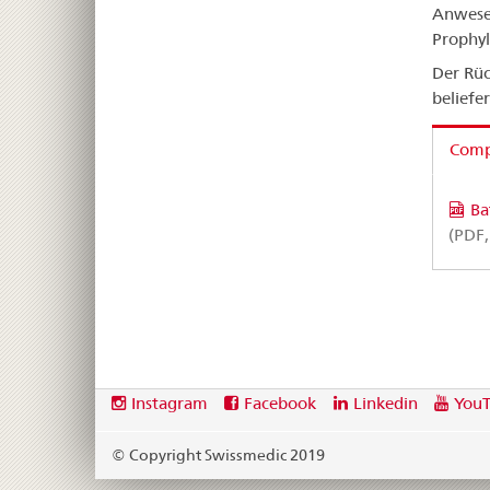
Anwesen
Prophyl
Der Rüc
beliefe
Compa
Ba
(PDF,
Footer
Social
Instagram
Facebook
Linkedin
You
media
links
© Copyright Swissmedic 2019