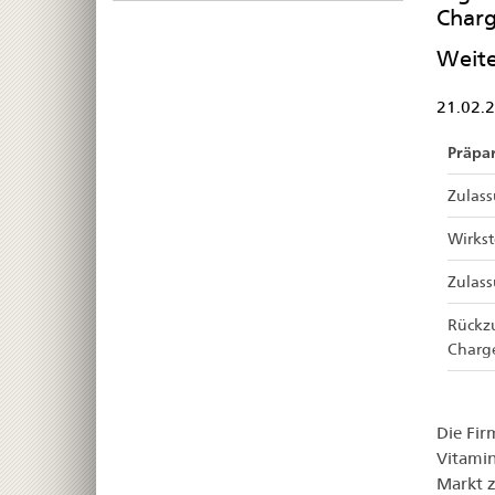
Charg
Weite
21.02.
Präpar
Zulas
Wirkst
Zulas
Rückz
Charg
Die Fir
Vitamin
Markt z