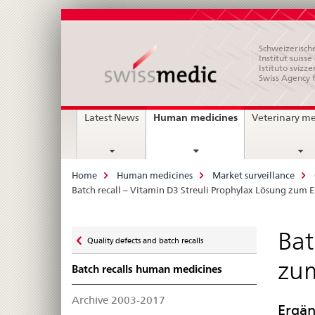
Schweizerische
Institut suiss
Istituto svizze
Swiss Agency 
Main
current
Human medicines
Latest News
Veterinary m
page
Navigation
Breadcrumb
Home
Human medicines
Market surveillance
Batch recall – Vitamin D3 Streuli Prophylax Lösung zum
Zurück
Bat
Quality defects and batch recalls
zu
zu
Batch recalls human medicines
Archive 2003-2017
Ergän