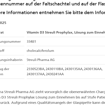
ennummer auf der Faltschachtel und auf der Fla
re Informationen entnehmen Sie bitte dem Infor
2025
at
Vitamin D3 Streuli Prophylax, Lösung zum Einn
sungsnummer
33481
off
cholecalciferolum
sungsinhaberin
Streuli Pharma AG
ug der
2330523BA, 2430110BA, 2430135AA, 2430136AA,
en
2430137AA, 2430241AA
ma Streuli Pharma AG zieht vorsorglich die obenerwähnten Char
 D3 Streuli Prophylax Lösung zum Einnehmen bis auf Stufe Pati
urück. Aufgrund eines Qualitätsmangels der Glaspipette kann di