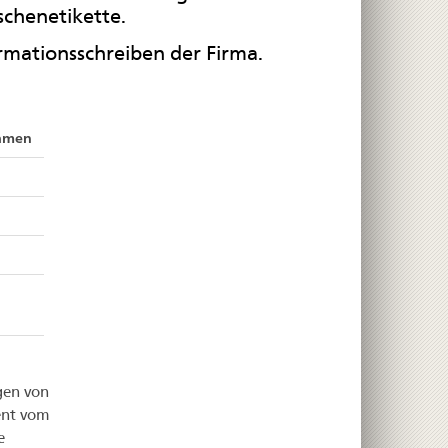
schenetikette.
mationsschreiben der Firma.
ehmen
gen von
ent vom
e