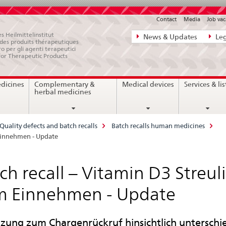
Contact
Media
Job vac
Direct
s Heilmittelinstitut
News & Updates
Leg
e des produits thérapeutiques
navigation:
ro per gli agenti terapeutici
for Therapeutic Products
news,
legal
edicines
Complementary &
Medical devices
Services & lis
matters,
herbal medicines
contact
Quality defects and batch recalls
Batch recalls human medicines
 Einnehmen - Update
ch recall – Vitamin D3 Streu
m Einnehmen - Update
zung zum Chargenrückruf hinsichtlich unterschi