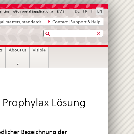
DE
FR
IT
EN
ancies
eGov portal (applications)
ElViS
al matters, standards
Contact | Support & Help
Search
ts
About us
Visible
li Prophylax Lösung
edlicher Bezeichnung der