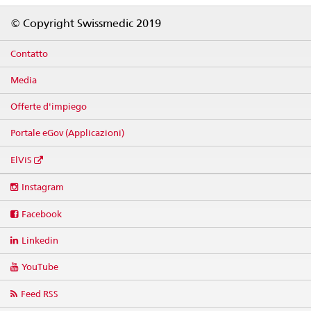
Footer
© Copyright Swissmedic 2019
Contatto
Media
Offerte d'impiego
Portale eGov (Applicazioni)
ElViS
Social
Instagram
media
links
Facebook
Linkedin
YouTube
Feed RSS