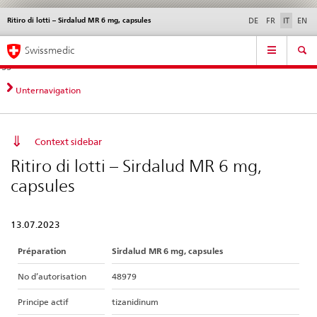
Ritiro di lotti – Sirdalud MR 6 mg, capsules
Service
DE
FR
IT
EN
navigation
Navigazione
Navigation
Novità &
Aspetti legali,
Contatto | Supporto &
Swissmedic
diretta:
aggiornamenti
norme
aiuto
novità,
aspetti
Unternavigation
legali,
contatto
Context sidebar
Ritiro di lotti – Sirdalud MR 6 mg,
capsules
13.07.2023
Préparation
Sirdalud MR 6 mg, capsules
No d’autorisation
48979
Principe actif
tizanidinum