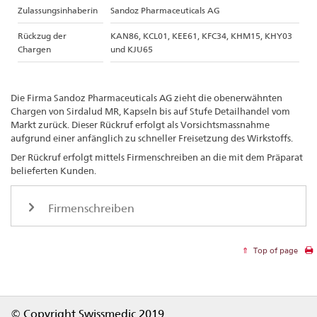
Zulassungsinhaberin
Sandoz Pharmaceuticals AG
Rückzug der
KAN86, KCL01, KEE61, KFC34, KHM15, KHY03
Chargen
und KJU65
Die Firma Sandoz Pharmaceuticals AG zieht die obenerwähnten
Chargen von Sirdalud MR, Kapseln bis auf Stufe Detailhandel vom
Markt zurück. Dieser Rückruf erfolgt als Vorsichtsmassnahme
aufgrund einer anfänglich zu schneller Freisetzung des Wirkstoffs.
Der Rückruf erfolgt mittels Firmenschreiben an die mit dem Präparat
belieferten Kunden.
Firmenschreiben
Top of page
Footer
© Copyright Swissmedic 2019