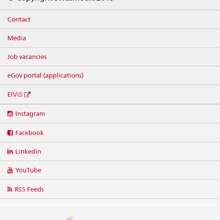
Contact
Media
Job vacancies
eGov portal (applications)
ElViS
Social
Instagram
media
links
Facebook
Linkedin
YouTube
RSS Feeds