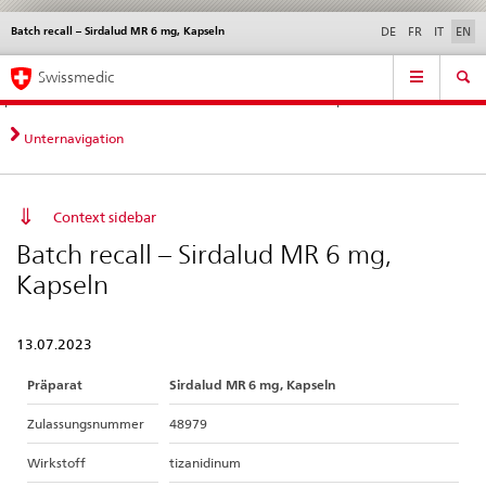
Batch recall – Sirdalud MR 6 mg, Kapseln
Languages
Service
DE
FR
IT
EN
navigation
Direct
Main
News &
Legal matters,
Contact | Support &
Swissmedic
navigation:
Navigation
Updates
standards
Help
news,
legal
Unternavigation
matters,
contact
Context sidebar
Batch recall – Sirdalud MR 6 mg,
Kapseln
13.07.2023
Präparat
Sirdalud MR 6 mg, Kapseln
Zulassungsnummer
48979
Wirkstoff
tizanidinum