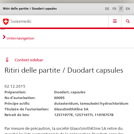
Ritiri delle partite / Duodart capsules
Service
DE
FR
IT
EN
navigation
Navigazione
Navigation
Novità &
Aspetti legali,
Contatto | Supporto &
Swissmedic
diretta:
aggiornamenti
norme
aiuto
novità,
aspetti
Unternavigation
legali,
contatto
Context sidebar
Ritiri delle partite / Duodart capsules
02.12.2015
Préparation:
Duodart, capsules
No d’autorisation:
60095
Principe actifs:
dutasteridum, tamsulosini hydrochloridum
Titulaire de l’autorisation:
GlaxoSmithKline SA
Retrait de lots:
12571977E, 12571977I, 11978757B
Par mesure de précaution, la société GlaxoSmithKline SA retire du