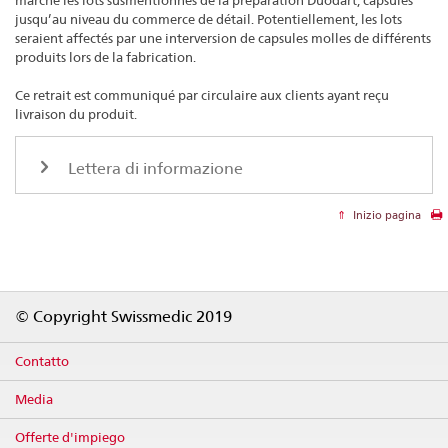
marché les lots susmentionnés de la préparation Duodart, capsules
jusqu’au niveau du commerce de détail. Potentiellement, les lots
seraient affectés par une interversion de capsules molles de différents
produits lors de la fabrication.
Ce retrait est communiqué par circulaire aux clients ayant reçu
livraison du produit.
Lettera di informazione
Inizio pagina
Footer
© Copyright Swissmedic 2019
Contatto
Media
Offerte d'impiego