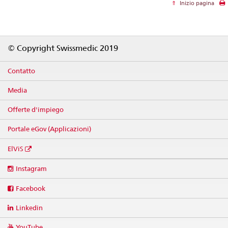
Inizio pagina
Footer
© Copyright Swissmedic 2019
Contatto
Media
Offerte d'impiego
Portale eGov (Applicazioni)
ElViS
Social
Instagram
media
links
Facebook
Linkedin
YouTube