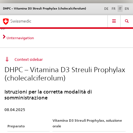
DHPC – Vitamina D3 Streuli Prophylax (cholecalciferolum)
Service
DE
FR
IT
EN
navigation
Navigazione
Navigation
Novità &
Aspetti legali,
Contatto | Supporto &
Swissmedic
diretta:
aggiornamenti
norme
aiuto
novità,
aspetti
Unternavigation
legali,
contatto
Context sidebar
DHPC – Vitamina D3 Streuli Prophylax
(cholecalciferolum)
Istruzioni per la corretta modalità di
somministrazione
08.04.2025
Vitamina D3 Streuli Prophylax, soluzione
Preparato
orale