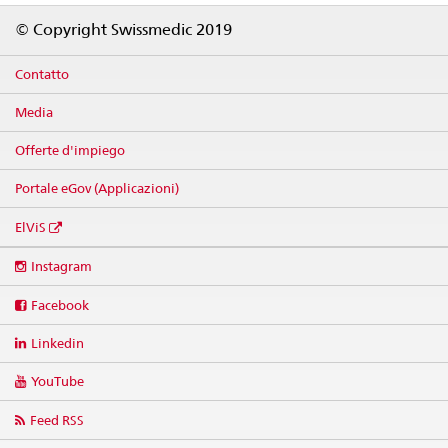
Footer
© Copyright Swissmedic 2019
Contatto
Media
Offerte d'impiego
Portale eGov (Applicazioni)
ElViS
Social
Instagram
media
links
Facebook
Linkedin
YouTube
Feed RSS