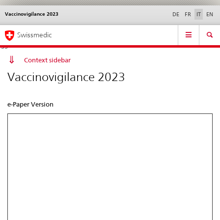
Vaccinovigilance 2023
Service
DE
FR
IT
EN
navigation
Navigazione
Navigation
Novità &
Aspetti legali,
Contatto | Supporto &
Swissmedic
diretta:
aggiornamenti
norme
aiuto
novità,
aspetti
Context sidebar
legali,
Vaccinovigilance 2023
contatto
e-Paper Version