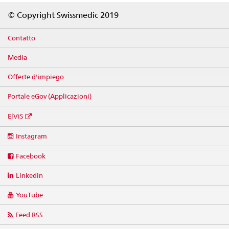
Footer
© Copyright Swissmedic 2019
Contatto
Media
Offerte d'impiego
Portale eGov (Applicazioni)
ElViS
Social
Instagram
media
links
Facebook
Linkedin
YouTube
Feed RSS