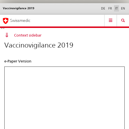
Vaccinovigilance 2019
Service
DE
FR
IT
EN
navigation
Navigazione
Navigation
Novità &
Aspetti legali,
Contatto | Supporto &
Swissmedic
diretta:
aggiornamenti
norme
aiuto
novità,
aspetti
Context sidebar
legali,
Vaccinovigilance 2019
contatto
e-Paper Version