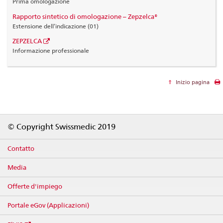
Prima omologazione
Rapporto sintetico di omologazione – Zepzelca®
Estensione dell’indicazione (01)
ZEPZELCA
Informazione professionale
Inizio pagina
Footer
© Copyright Swissmedic 2019
Contatto
Media
Offerte d'impiego
Portale eGov (Applicazioni)