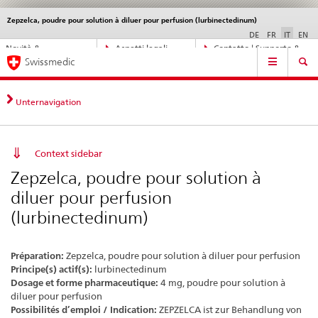
Zepzelca, poudre pour solution à diluer pour perfusion (lurbinectedinum)
Service
navigation
DE
FR
IT
EN
Navigazione
Novità &
Aspetti legali,
Contatto | Supporto &
Navigation
diretta:
Swissmedic
aggiornamenti
norme
aiuto
novità,
aspetti
legali,
Unternavigation
contatto
Context sidebar
Zepzelca, poudre pour solution à
diluer pour perfusion
(lurbinectedinum)
Préparation:
Zepzelca, poudre pour solution à diluer pour perfusion
Principe(s) actif(s):
lurbinectedinum
Dosage et forme pharmaceutique:
4 mg, poudre pour solution à
diluer pour perfusion
Possibilités d’emploi / Indication:
ZEPZELCA ist zur Behandlung von