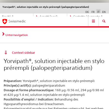
Yorvipath®, solution injectable en stylo prérempli (palopegteriparatidum)
Service
navigation
DE
FR
IT
EN
Navigazione
Novità &
Aspetti legali,
Contatto | Supporto &
Navigation
diretta:
Swissmedic
aggiornamenti
norme
aiuto
novità,
aspetti
legali,
Unternavigation
contatto
Context sidebar
Yorvipath®, solution injectable en stylo
prérempli (palopegteriparatidum)
Préparation:
Yorvipath®, solution injectable en stylo prérempli
Principe(s) actif(s):
palopegteriparatidum
Dosage et forme pharmaceutique:
168 μg /0.56 ml, 294 μg/0.98 ml
et 420 μg/1.4 ml, solution injectable en stylo prérempli
Possibilités d’emploi / Indication:
Behandlung des
Hypoparathyreoidismus bei Erwachsenen.
Palopegteriparatid wurde nur bei Patienten untersucht, bei welchen