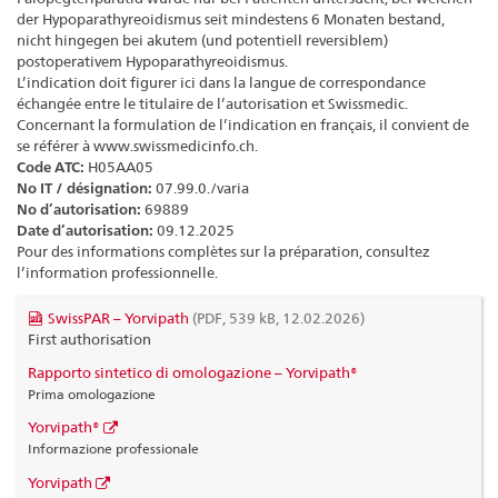
der Hypoparathyreoidismus seit mindestens 6 Monaten bestand,
nicht hingegen bei akutem (und potentiell reversiblem)
postoperativem Hypoparathyreoidismus.
L’indication doit figurer ici dans la langue de correspondance
échangée entre le titulaire de l’autorisation et Swissmedic.
Concernant la formulation de l’indication en français, il convient de
se référer à www.swissmedicinfo.ch.
Code ATC:
H05AA05
No IT / désignation:
07.99.0./varia
No d’autorisation:
69889
Date d’autorisation:
09.12.2025
Pour des informations complètes sur la préparation, consultez
l’information professionnelle.
SwissPAR – Yorvipath
(PDF, 539 kB, 12.02.2026)
First authorisation
Rapporto sintetico di omologazione – Yorvipath®
Prima omologazione
Yorvipath®
Informazione professionale
Yorvipath