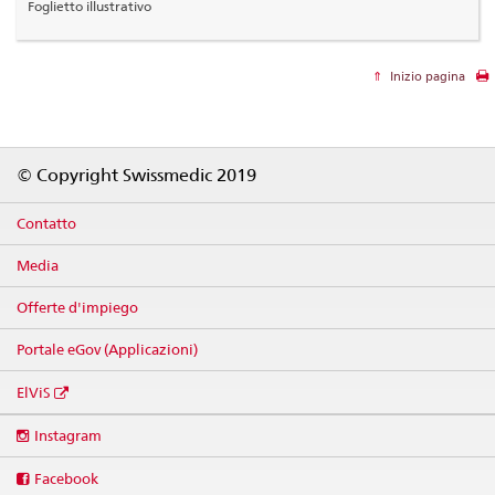
Foglietto illustrativo
Inizio pagina
Footer
© Copyright Swissmedic 2019
Contatto
Media
Offerte d'impiego
Portale eGov (Applicazioni)
ElViS
Social
Instagram
media
links
Facebook