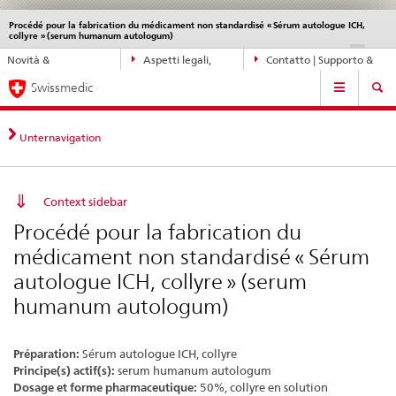
Procédé pour la fabrication du médicament non standardisé « Sérum autologue ICH,
Service
collyre » (serum humanum autologum)
navigation
Navigazione
DE
FR
IT
EN
Novità &
Aspetti legali,
Contatto | Supporto &
diretta:
Navigation
aggiornamenti
norme
aiuto
novità,
Swissmedic
aspetti
legali,
Unternavigation
contatto
Context sidebar
Procédé pour la fabrication du
médicament non standardisé « Sérum
autologue ICH, collyre » (serum
humanum autologum)
Préparation:
Sérum autologue ICH, collyre
Principe(s) actif(s):
serum humanum autologum
Dosage et forme pharmaceutique:
50%, collyre en solution