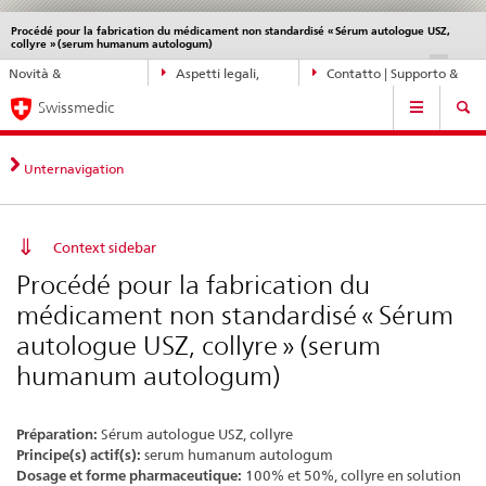
Procédé pour la fabrication du médicament non standardisé « Sérum autologue USZ,
Service
collyre » (serum humanum autologum)
navigation
Navigazione
DE
FR
IT
EN
Novità &
Aspetti legali,
Contatto | Supporto &
diretta:
Navigation
aggiornamenti
norme
aiuto
novità,
Swissmedic
aspetti
legali,
Unternavigation
contatto
Context sidebar
Procédé pour la fabrication du
médicament non standardisé « Sérum
autologue USZ, collyre » (serum
humanum autologum)
Préparation:
Sérum autologue USZ, collyre
Principe(s) actif(s):
serum humanum autologum
Dosage et forme pharmaceutique:
100% et 50%, collyre en solution