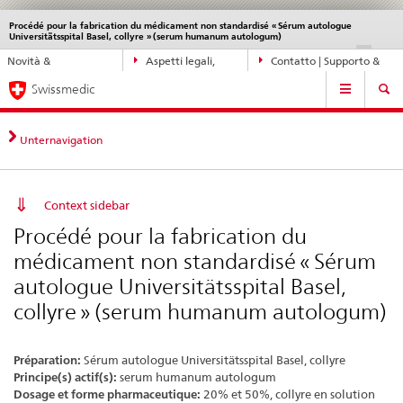
Procédé pour la fabrication du médicament non standardisé « Sérum autologue
Service
Universitätsspital Basel, collyre » (serum humanum autologum)
navigation
Navigazione
DE
FR
IT
EN
Novità &
Aspetti legali,
Contatto | Supporto &
diretta:
Navigation
aggiornamenti
norme
aiuto
novità,
Swissmedic
aspetti
legali,
Unternavigation
contatto
Context sidebar
Procédé pour la fabrication du
médicament non standardisé « Sérum
autologue Universitätsspital Basel,
collyre » (serum humanum autologum)
Préparation:
Sérum autologue Universitätsspital Basel, collyre
Principe(s) actif(s):
serum humanum autologum
Dosage et forme pharmaceutique:
20% et 50%, collyre en solution