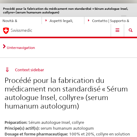
Procédé pour la fabrication du médicament non standardisé « Sérum autologue Insel,
Service
collyre» (serum humanum autologum)
navigation
Navigazione
DE
FR
IT
EN
Novità &
Aspetti legali,
Contatto | Supporto &
diretta:
Navigation
aggiornamenti
norme
aiuto
novità,
Swissmedic
aspetti
legali,
Unternavigation
contatto
Context sidebar
Procédé pour la fabrication du
médicament non standardisé « Sérum
autologue Insel, collyre» (serum
humanum autologum)
Préparation:
Sérum autologue Insel, collyre
Principe(s) actif(s):
serum humanum autologum
Dosage et forme pharmaceutique:
100% et 20%, collyre en solution