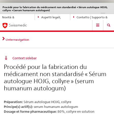
Procédé pour la fabrication du médicament non standardisé « Sérum autologue HOJG,
Service
collyre » (serum humanum autologum)
navigation
Navigazione
DE
FR
IT
EN
Novità &
Aspetti legali,
Contatto | Supporto &
diretta:
Navigation
aggiornamenti
norme
aiuto
novità,
Swissmedic
aspetti
legali,
Unternavigation
contatto
Context sidebar
Procédé pour la fabrication du
médicament non standardisé « Sérum
autologue HOJG, collyre » (serum
humanum autologum)
Préparation:
Sérum autologue HOJG, collyre
Principe(s) actif(s):
serum humanum autologum
Dosage et forme pharmaceutique:
80%, collyre en solution