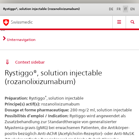
Rystiggo®, solution injectable (rozanolixizumabum)
Service
DE
FR
IT
EN
navigation
Navigazione
Navigation
Novità &
Aspetti legali,
Contatto | Supporto &
Swissmedic
diretta:
aggiornamenti
norme
aiuto
novità,
aspetti
Unternavigation
legali,
contatto
Context sidebar
Rystiggo®, solution injectable
(rozanolixizumabum)
®
Préparation:
Rystiggo
, solution injectable
Principe(s) actif(s):
rozanolixizumabum
Dosage et forme pharmaceutique:
280 mg/2 ml, solution injectable
Possibilités d’emploi / Indication:
Rystiggo wird angewendet als
Zusatzbehandlung zur Standardtherapie von generalisierter
Myastenia gravis (gMG) bei erwachsenen Patienten, die Antikörper-
positiv bezüglich Anti-AChR (Acetylcholin-Rezeptor)- oder Anti-MuSK