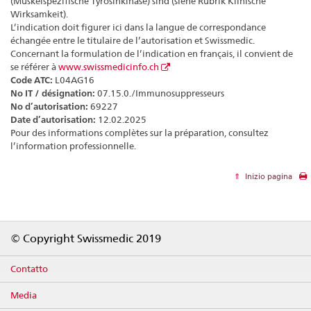
(Muskelspezifische Tyrosinkinase) sind (siehe Rubrik Klinische
Wirksamkeit).
L’indication doit figurer ici dans la langue de correspondance
échangée entre le titulaire de l’autorisation et Swissmedic.
Concernant la formulation de l’indication en français, il convient de
se référer à
www.swissmedicinfo.ch
Code ATC:
L04AG16
No IT / désignation:
07.15.0./Immunosuppresseurs
No d’autorisation:
69227
Date d’autorisation:
12.02.2025
Pour des informations complètes sur la préparation, consultez
l’information professionnelle.
Inizio pagina
Footer
© Copyright Swissmedic 2019
Contatto
Media