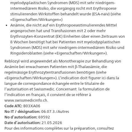
myelodysplastischen Syndromen (MDS) mit sehr niedrigem-
intermediärem Risiko, die vorgängig nicht mit Erythropoese
stimulierenden Wirkstoffen behandelt wurde (ESA-naiv) (siehe
«Eigenschaften/Wirkungen»)
Anämie, die nicht auf ein Erythropoesestimulierendes Mittel
angesprochen hat und Transfusionen mit 2 oder mehr
Erythrozyten-Konzentrat (EK) Einheiten über einen Zeitraum von
8 Wochen benötigt hat bei Patienten mit myelodysplastischen
Syndromen (MDS) mit sehr niedrigem-intermediärem Risiko und
Ringsideroblasten (siehe «Eigenschaften/Wirkungen»).
Reblozyl wird angewendet als Monotherapie zur Behandlung von
Anämie bei erwachsenen Patienten mit β-Thalassämie, die
regelmässige Erythrozytentransfusionen benötigen (siehe
«Eigenschaften/Wirkungen»). L’indication doit figurer ici dans la
langue de correspondance échangée entre le titulaire de
l’autorisation et Swissmedic. Concernant la formulation de
l’indication en français, il convient de se référer à
www.swissmedicinfo.ch.
Code ATC:
B03XA06
No IT / désignation:
06.07.3./Autres
No d’autorisation:
69592
Date d’autorisation:
21.05.2026
Pour des informations complètes sur la préparation, consultez