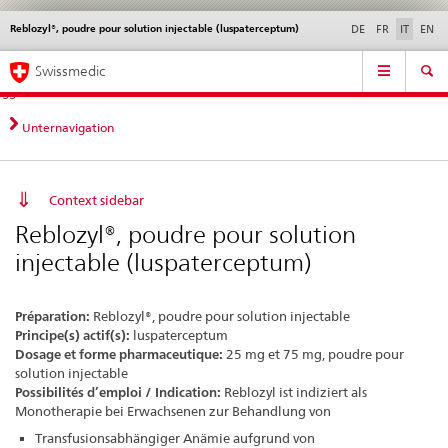
Reblozyl®, poudre pour solution injectable (luspaterceptum)
Service
DE
FR
IT
EN
navigation
Navigazione
Navigation
Novità &
Aspetti legali,
Contatto | Supporto &
Swissmedic
diretta:
aggiornamenti
norme
aiuto
novità,
aspetti
Unternavigation
legali,
contatto
Context sidebar
Reblozyl®, poudre pour solution
injectable (luspaterceptum)
Préparation:
Reblozyl®, poudre pour solution injectable
Principe(s) actif(s):
luspaterceptum
Dosage et forme pharmaceutique:
25 mg et 75 mg, poudre pour
solution injectable
Possibilités d’emploi / Indication:
Reblozyl ist indiziert als
Monotherapie bei Erwachsenen zur Behandlung von
Transfusionsabhängiger Anämie aufgrund von