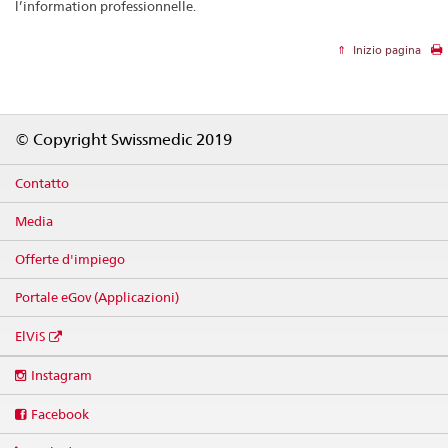
l’information professionnelle.
Inizio pagina
Footer
© Copyright Swissmedic 2019
Contatto
Media
Offerte d'impiego
Portale eGov (Applicazioni)
ElViS
Social
Instagram
media
links
Facebook