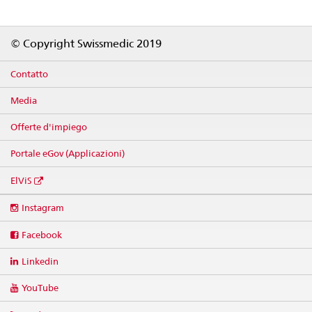
Footer
© Copyright Swissmedic 2019
Contatto
Media
Offerte d'impiego
Portale eGov (Applicazioni)
ElViS
Social
Instagram
media
links
Facebook
Linkedin
YouTube