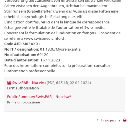
Verbesserung des Aussehens von mittelstarken bis starken vertikalen
Falten zwischen den Augenbrauen, sichtbar bei maximalem
Stirnrunzeln (Glabellafalten), wenn das Ausmass dieser Falten eine
erhebliche psychologische Belastung darstellt.
L’indication doit figurer ici dans la langue de correspondance
échangée entre le titulaire de l’autorisation et Swissmedic.
Concernant la formulation de l’indication en français, il convient de
se référer à www.swissmedicinfo.ch.
Code ATC:
M03AX01
No IT / désignation:
01.13.0./Myorelaxantia
No d’autorisation:
69120
Date d’autorisation:
16.11.2023
Pour des informations complètes sur la préparation, consultez
l’information professionnelle.
SwissPAR – Nuceiva
(PDF, 645 kB, 02.02.2024)
First authorisation
Public Summary SwissPAR – Nuceiva®
Prima omologazione
Inizio pagina