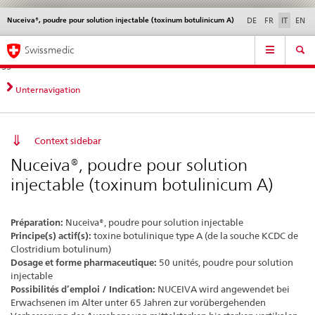
Nuceiva®, poudre pour solution injectable (toxinum botulinicum A)
Service
DE
FR
IT
EN
navigation
Navigazione
Navigation
Novità &
Aspetti legali,
Contatto | Supporto &
Swissmedic
diretta:
aggiornamenti
norme
aiuto
novità,
aspetti
Unternavigation
legali,
contatto
Context sidebar
Nuceiva®, poudre pour solution
injectable (toxinum botulinicum A)
Préparation:
Nuceiva®, poudre pour solution injectable
Principe(s) actif(s):
toxine botulinique type A (de la souche KCDC de
Clostridium botulinum)
Dosage et forme pharmaceutique:
50 unités, poudre pour solution
injectable
Possibilités d’emploi / Indication:
NUCEIVA wird angewendet bei
Erwachsenen im Alter unter 65 Jahren zur vorübergehenden