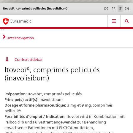
Itovebi®, comprimés pelliculés (inavolisibum)
Service
DE
FR
IT
EN
navigation
Navigazione
Navigation
Novità &
Aspetti legali,
Contatto | Supporto &
Swissmedic
diretta:
aggiornamenti
norme
aiuto
novità,
aspetti
Unternavigation
legali,
contatto
Context sidebar
Itovebi®, comprimés pelliculés
(inavolisibum)
Préparation:
Itovebi®, comprimés pelliculés
Principe(s) actif(s):
inavolisibum
Dosage et forme pharmaceutique:
3 mg et 9 mg, comprimés
pelliculés
Possibilités d’emploi / Indication:
Itovebi wird in Kombination mit
Palbociclib und Fulvestrant angewendet zur Behandlung
erwachsener Patientinnen mit PIK3CA-mutiertem,