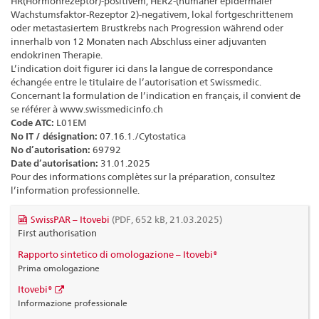
HR(Hormonrezeptor)-positivem, HER2-(humaner epidermaler
Wachstumsfaktor-Rezeptor 2)-negativem, lokal fortgeschrittenem
oder metastasiertem Brustkrebs nach Progression während oder
innerhalb von 12 Monaten nach Abschluss einer adjuvanten
endokrinen Therapie.
L’indication doit figurer ici dans la langue de correspondance
échangée entre le titulaire de l’autorisation et Swissmedic.
Concernant la formulation de l’indication en français, il convient de
se référer à www.swissmedicinfo.ch
Code ATC:
L01EM
No IT / désignation:
07.16.1./Cytostatica
No d’autorisation:
69792
Date d’autorisation:
31.01.2025
Pour des informations complètes sur la préparation, consultez
l’information professionnelle.
SwissPAR – Itovebi
(PDF, 652 kB, 21.03.2025)
First authorisation
Rapporto sintetico di omologazione – Itovebi®
Prima omologazione
Itovebi®
Informazione professionale