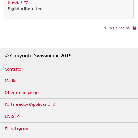
Itovebi®
Foglietto illustrativo
Inizio pagina
Footer
© Copyright Swissmedic 2019
Contatto
Media
Offerte d'impiego
Portale eGov (Applicazioni)
ElViS
Social
Instagram
media
links