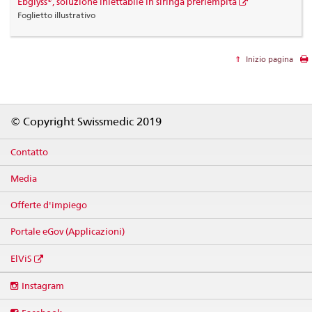
Ebglyss®, soluzione iniettabile in siringa preriempita
Foglietto illustrativo
Inizio pagina
Footer
© Copyright Swissmedic 2019
Contatto
Media
Offerte d'impiego
Portale eGov (Applicazioni)
ElViS
Social
Instagram
media
links