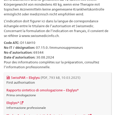
Körpergewicht von mindestens 40 kg, wenn eine Therapie mit
topischen Arzneimitteln keine angemessene Krankheitskontrolle
ermöglicht oder medizinisch nicht empfohlen wird.
L’indication doit figurer ici dans la langue de correspondance
échangée entre le titulaire de l’autorisation et Swissmedic.
Concernant la formulation de l’indication en français, il convient de
se référer à www.swissmedicinfo.ch.
Code ATC:
D11AH10
No IT / désignation:
07.15.0./Immunosuppresseurs
No d’autorisation:
69344
Date d’autorisation:
30.08.2024
Pour des informations complètes sur la préparation, consultez
l’information professionnelle.
SwissPAR – Ebglyss
(PDF, 793 kB, 10.03.2025)
First authorisation
Rapporto sintetico di omologazione – Ebglyss®
Prima omologazione
Ebglyss®
Informazione professionale