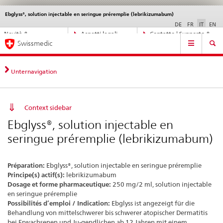
Ebglyss®, solution injectable en seringue préremplie (lebrikizumabum)
Service
navigation
DE
FR
IT
EN
Navigazione
Novità &
Aspetti legali,
Contatto | Supporto &
Navigation
diretta:
Swissmedic
aggiornamenti
norme
aiuto
novità,
aspetti
legali,
Unternavigation
contatto
Context sidebar
Ebglyss®, solution injectable en
seringue préremplie (lebrikizumabum)
Préparation:
Ebglyss®, solution injectable en seringue préremplie
Principe(s) actif(s):
lebrikizumabum
Dosage et forme pharmaceutique:
250 mg/2 ml, solution injectable
en seringue préremplie
Possibilités d’emploi / Indication:
Ebglyss ist angezeigt für die
Behandlung von mittelschwerer bis schwerer atopischer Dermatitis
bei Erwachsenen und Ju-gendlichen ab 12 Jahren mit einem