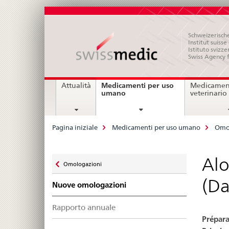
Schweizerische
Institut suiss
Istituto svizze
Swiss Agency 
Navigation
Medicamenti per uso
Attualità
Medicament
current
umano
veterinario
page
Breadcrumb
Pagina iniziale
Medicamenti per uso umano
Omo
Zurück
Alo
Omologazioni
zu
(Da
Nuove omologazioni
Rapporto annuale
Prépara