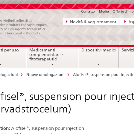
Contatto
Media
Offerte d'im
Navigazione
s Heilmittelinstitut
Novità & aggiornamenti
Asp
e des produits thérapeutiques
diretta:
ro per gli agenti terapeutici
for Therapeutic Products
novità,
aspetti
i per uso
Medicamenti
Dispositivi medici
Serviz
legali,
complementari e
contatto
fitoterapeutici
logazioni
Nuove omologazioni
Alofisel®, suspension pour inject
fisel®, suspension pour injec
rvadstrocelum)
tion:
Alofisel®, suspension pour injection