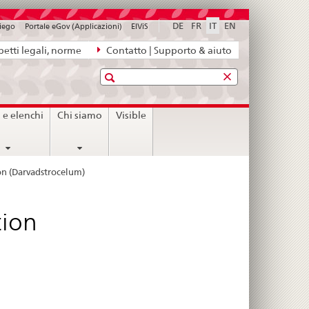
DE
FR
IT
EN
piego
Portale eGov (Applicazioni)
ElViS
etti legali, norme
Contatto | Supporto & aiuto
Ricerca
i e elenchi
Chi siamo
Visible
ion (Darvadstrocelum)
tion