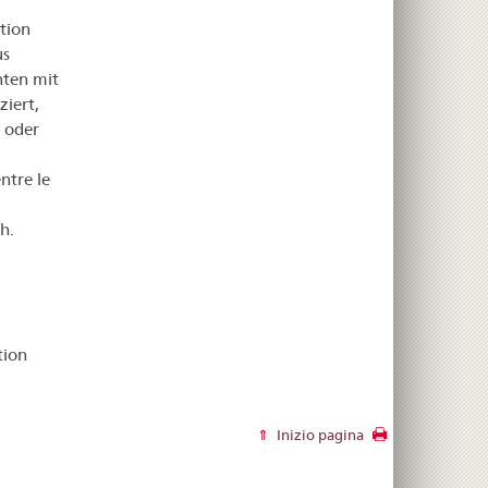
ction
us
nten mit
ziert,
 oder
ntre le
h.
tion
Inizio pagina