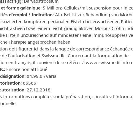
(s) actif(s):
Darvadstrocelum
et forme galénique:
5 Millions Cellules/ml, suspension pour inje
lités d’emploi / Indication:
Alofisel ist zur Behandlung von Morb
ssoziierten komplexen perianalen Fisteln bei erwachsenen Patie
icht-aktiven bzw. einem leicht-gradig aktiven Morbus Crohn indi
die Fisteln unzureichend auf mindestens eine immunosuppressive
sche Therapie angesprochen haben.
ation doit figurer ici dans la langue de correspondance échangée e
re de l’autorisation et Swissmedic. Concernant la formulation de
ation en français, il convient de se référer à www.swissmedicinfo.c
TC:
Encore non attribué
 désignation:
04.99.0./Varia
torisation:
66566
autorisation:
27.12.2018
s informations complètes sur la préparation, consultez l’informa
ionnelle