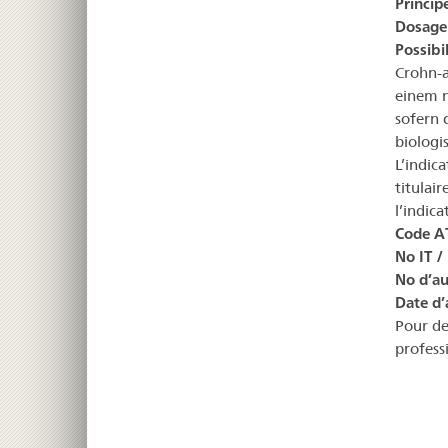
Principe
Dosage 
Possibi
Crohn-a
einem n
sofern 
biologi
L’indic
titulai
l’indic
Code A
No IT /
No d’au
Date d’
Pour de
profess