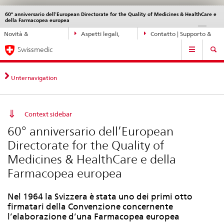
60° anniversario dell’European Directorate for the Quality of Medicines & HealthCare e
Service
della Farmacopea europea
navigation
Navigazione
DE
FR
IT
EN
Novità &
Aspetti legali,
Contatto | Supporto &
diretta:
Navigation
aggiornamenti
norme
aiuto
novità,
Swissmedic
aspetti
legali,
Unternavigation
contatto
Context sidebar
60° anniversario dell’European
Directorate for the Quality of
Medicines & HealthCare e della
Farmacopea europea
Nel 1964 la Svizzera è stata uno dei primi otto
firmatari della Convenzione concernente
l’elaborazione d’una Farmacopea europea