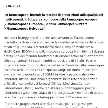
07.06.2024
Per farmacopea si intende la raccolta di prescrizioni sulla qualità dei
medicamenti. In Svizzera si compone della Farmacopea europea
(«Pharmacopoea Europaea») e della Farmacopea svizzera
(«Pharmacopoea Helvetica»).
Nel 2024 festeggiano il loro 60° anniversario sia l’associazione
mantello, la Direzione europea per la qualità dei farmaci e delle cure
mediche (European Directorate for the Quality of Medicines &
HealthCare; EDQM), che la Farmacopea europea. Nel 1964 la Svizzera
è stata uno dei membri fondatori e da allora è attiva su questo fronte.
Oltre agli attuali 39 Stati membri europei, più di 30 altri Paesi e
organizzazioni fungono da osservatori nell’ambito della Farmacopea
europea, assicurando così che questa svolga un ruolo importante
anche a livello mondiale. L’EDQM è inoltre la patrocinatrice dei
laboratori ufficiali nazionali organizzati nella rete dei laboratori
ufficiali di controllo dei farmaci (Official Medicines Control
Laboratories, OMCL). Anche la Svizzera può festeggiare, poiché il
laboratorio Swissmedic-OMCL di Freiburgstrasse è membro di questa
rete, che in primavera ha festeggiato il suo 30° anniversario.
L’11 e il 12 giugno 2024 si terrà a Strasburgo il congresso per