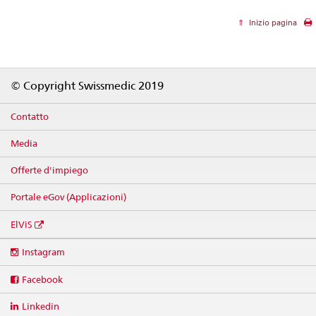
Inizio pagina
Footer
© Copyright Swissmedic 2019
Contatto
Media
Offerte d'impiego
Portale eGov (Applicazioni)
ElViS
Social
Instagram
media
links
Facebook
Linkedin