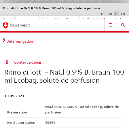
Ritiro di lotti – NaCl 0.9% B. Braun 100 ml Ecobag, soluté de perfusion
Service
navigation
DE
FR
IT
EN
Navigazione
Novità &
Aspetti legali,
Contatto | Supporto &
Navigation
diretta:
Swissmedic
aggiornamenti
norme
aiuto
novità,
aspetti
legali,
Unternavigation
contatto
Context sidebar
Ritiro di lotti – NaCl 0.9% B. Braun 100
ml Ecobag, soluté de perfusion
13.09.2021
NaCl 0.9% B. Braun 100 ml Ecobag, soluté de
Préparation
perfusion
No d'autorisation
29554