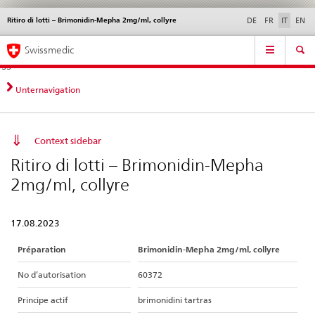
Ritiro di lotti – Brimonidin-Mepha 2mg/ml, collyre
Service
DE
FR
IT
EN
navigation
Navigazione
Navigation
Novità &
Aspetti legali,
Contatto | Supporto &
Swissmedic
diretta:
aggiornamenti
norme
aiuto
novità,
aspetti
Unternavigation
legali,
contatto
Context sidebar
Ritiro di lotti – Brimonidin-Mepha
2mg/ml, collyre
17.08.2023
Préparation
Brimonidin-Mepha 2mg/ml, collyre
No d’autorisation
60372
Principe actif
brimonidini tartras