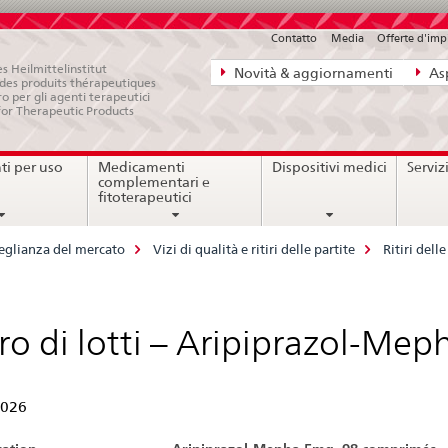
Contatto
Media
Offerte d'im
Navigazione
s Heilmittelinstitut
Novità & aggiornamenti
Asp
e des produits thérapeutiques
diretta:
ro per gli agenti terapeutici
for Therapeutic Products
novità,
aspetti
i per uso
Medicamenti
Dispositivi medici
Serviz
legali,
complementari e
contatto
fitoterapeutici
eglianza del mercato
Vizi di qualità e ritiri delle partite
Ritiri del
iro di lotti – Aripiprazol-Me
2026