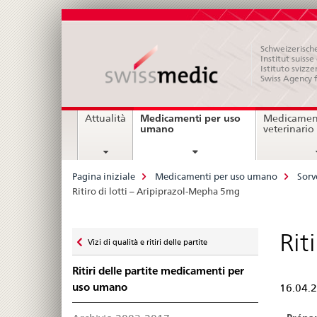
Schweizerische
Institut suiss
Istituto svizze
Swiss Agency 
Navigation
Medicamenti per uso
Attualità
Medicament
current
umano
veterinario
page
Breadcrumb
Pagina iniziale
Medicamenti per uso umano
Sorv
Ritiro di lotti – Aripiprazol-Mepha 5mg
Zurück
Rit
Vizi di qualità e ritiri delle partite
zu
Ritiri delle partite medicamenti per
uso umano
16.04.