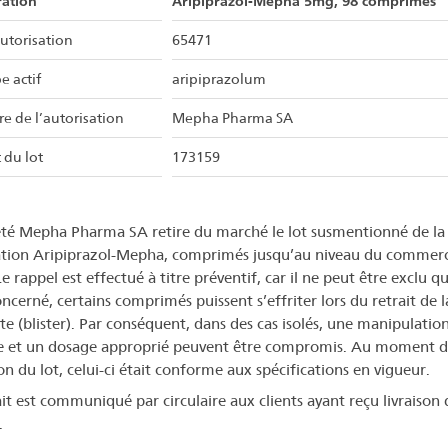
ration
Aripiprazol-Mepha 5mg, 98 comprimés
utorisation
65471
e actif
aripiprazolum
re de l’autorisation
Mepha Pharma SA
 du lot
173159
été Mepha Pharma SA retire du marché le lot susmentionné de la
tion Aripiprazol-Mepha, comprimés jusqu’au niveau du commer
Le rappel est effectué à titre préventif, car il ne peut être exclu q
oncerné, certains comprimés puissent s’effriter lors du retrait de l
te (blister). Par conséquent, dans des cas isolés, une manipulatio
e et un dosage approprié peuvent être compromis. Au moment d
on du lot, celui-ci était conforme aux spécifications en vigueur.
ait est communiqué par circulaire aux clients ayant reçu livraison 
.