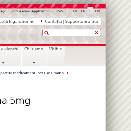
DE
FR
IT
EN
piego
Portale eGov (Applicazioni)
ElViS
etti legali, norme
Contatto | Supporto & aiuto
Ricerca
i e elenchi
Chi siamo
Visible
le partite medicamenti per uso umano
pha 5mg