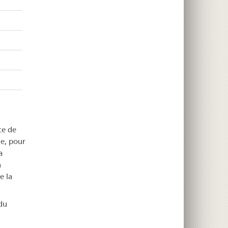
ce de
ue, pour
a
n
e la
du