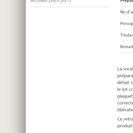
Prépa
Archivio 2003-2017
No d’a
Princip
Titulai
Retrait
La soci
prépara
détail. 
le lot c
plaquet
correct
libérati
Ce retr
produit