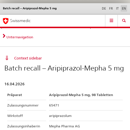
Batch recall – Aripiprazol-Mepha 5 mg
Languages
Service
DE
FR
IT
EN
navigation
Direct
Main
News &
Legal matters,
Contact | Support &
Swissmedic
navigation:
Navigation
Updates
standards
Help
news,
legal
Unternavigation
matters,
contact
Context sidebar
Batch recall – Aripiprazol-Mepha 5 mg
16.04.2026
Präparat
Aripiprazol-Mepha 5 mg, 98 Tabletten
Zulassungsnummer
65471
Wirkstoff
aripiprazolum
Zulassungsinhaberin
Mepha Pharma AG