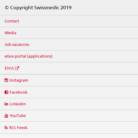
Footer
© Copyright Swissmedic 2019
Contact
Media
Job vacancies
eGov portal (applications)
ElViS
Social
Instagram
media
links
Facebook
Linkedin
YouTube
RSS Feeds