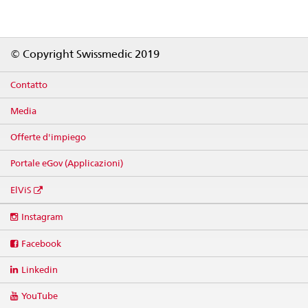
Footer
© Copyright Swissmedic 2019
Contatto
Media
Offerte d'impiego
Portale eGov (Applicazioni)
ElViS
Social
Instagram
media
links
Facebook
Linkedin
YouTube