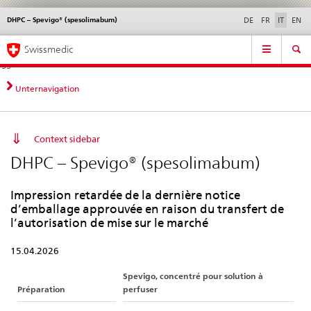
DHPC – Spevigo® (spesolimabum)
Service
DE
FR
IT
EN
navigation
Navigazione
Navigation
Novità &
Aspetti legali,
Contatto | Supporto &
Swissmedic
diretta:
aggiornamenti
norme
aiuto
novità,
aspetti
Unternavigation
legali,
contatto
Context sidebar
DHPC – Spevigo® (spesolimabum)
Impression retardée de la dernière notice
d’emballage approuvée en raison du transfert de
l’autorisation de mise sur le marché
15.04.2026
Spevigo, concentré pour solution à
Préparation
perfuser