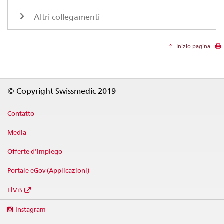
Altri collegamenti
Inizio pagina
Footer
© Copyright Swissmedic 2019
Contatto
Media
Offerte d'impiego
Portale eGov (Applicazioni)
ElViS
Social
Instagram
media
links