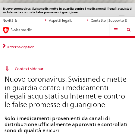
Nuovo coronavirus: Swissmedic mette in guardia contro i medicamenti illegali acquistati
Service
su Internet e contro le false promesse di guarigione
navigation
Navigazione
DE
FR
IT
EN
Novità &
Aspetti legali,
Contatto | Supporto &
diretta:
Navigation
aggiornamenti
norme
aiuto
novità,
Swissmedic
aspetti
legali,
Unternavigation
contatto
Context sidebar
Nuovo coronavirus: Swissmedic mette
in guardia contro i medicamenti
illegali acquistati su Internet e contro
le false promesse di guarigione
Solo i medicamenti provenienti da canali di
distribuzione ufficialmente approvati e controllati
sono di qualità e sicuri