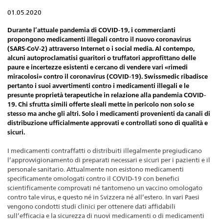
01.05.2020
Durante l’attuale pandemia di COVID-19, i commercianti
propongono medicamenti illegali contro il nuovo coronavirus
(SARS-CoV-2) attraverso Internet o i social media. Al contempo,
alcuni autoproclamatisi guaritori o truffatori approfittano delle
paure e incertezze esistenti e cercano di vendere vari «rimedi
miracolosi» contro il coronavirus (COVID-19). Swissmedic ribadisce
pertanto i suoi avvertimenti contro i medicamenti illegali e le
presunte proprietà terapeutiche in relazione alla pandemia COVID-
19. Chi sfrutta simili offerte sleali mette in pericolo non solo se
stesso ma anche gli altri. Solo i medicamenti provenienti da canali di
distribuzione ufficialmente approvati e controllati sono di qualità e
sicuri.
I medicamenti contraffatti o distribuiti illegalmente pregiudicano
l’approvvigionamento di preparati necessari e sicuri per i pazienti e il
personale sanitario. Attualmente non esistono medicamenti
specificamente omologati contro il COVID-19 con benefici
scientificamente comprovati né tantomeno un vaccino omologato
contro tale virus, e questo né in Svizzera né all’estero. In vari Paesi
vengono condotti studi clinici per ottenere dati affidabili
sull’efficacia e la sicurezza di nuovi medicamenti o di medicamenti