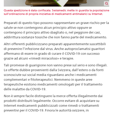
Questa spedizione è stata confiscata. Swissmedic mette in guardia la popolazione
sull’ordinazione di propria iniziativa di medicamenti antimalarici su Internet.
Preparati di questo tipo possono rappresentare un grave rischio per la
salute se non contengono alcun principio attivo oppure se
contengono il principio attivo sbagliato o, nel peggiore dei casi,
addirittura sostanze tossiche che non fanno parte del medicamento.
Altri offerenti pubblicizzano preparati apparentemente suscettibili
di prevenire l’infezione dal virus. Anche autoproclamatisi guaritori
affermano di essere in grado di curare il COVID-19 con successo
grazie ad alcuni «rimedi miracolosi» e terapie.
Tali promesse di guarigione non vanno prese sul serio e sono illegali.
Le offerte dubbie provenienti dalla Svizzera, dall’estero o da fonti
sconosciute sui social media riguardano anche i medicamenti
complementari e fitoterapeutici. Nemmeno in queste aree
terapeutiche esistono medicamenti omologati per il trattamento
delle malattie da COVID-19.
Non è sempre facile distinguere la merce offerta illegalmente dai
prodotti distribuiti legalmente. Occorre evitare di acquistare su
Internet medicamenti pubblicizzati come rimedi o trattamenti
preventivi per il COVID-19. Finora le autorità svizzere, in