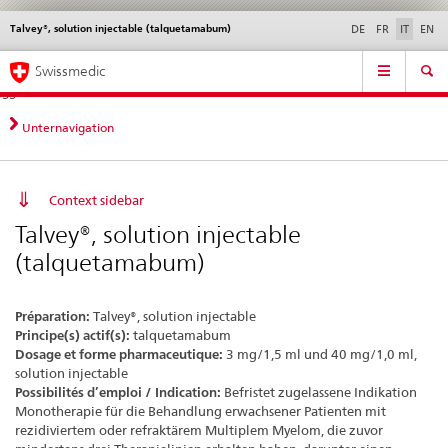
Talvey®, solution injectable (talquetamabum)
Service
DE
FR
IT
EN
navigation
Navigazione
Navigation
Novità &
Aspetti legali,
Contatto | Supporto &
Swissmedic
diretta:
aggiornamenti
norme
aiuto
novità,
aspetti
Unternavigation
legali,
contatto
Context sidebar
Talvey®, solution injectable
(talquetamabum)
Préparation:
Talvey®, solution injectable
Principe(s) actif(s):
talquetamabum
Dosage et forme pharmaceutique:
3 mg/1,5 ml und 40 mg/1,0 ml,
solution injectable
Possibilités d’emploi / Indication:
Befristet zugelassene Indikation
Monotherapie für die Behandlung erwachsener Patienten mit
rezidiviertem oder refraktärem Multiplem Myelom, die zuvor