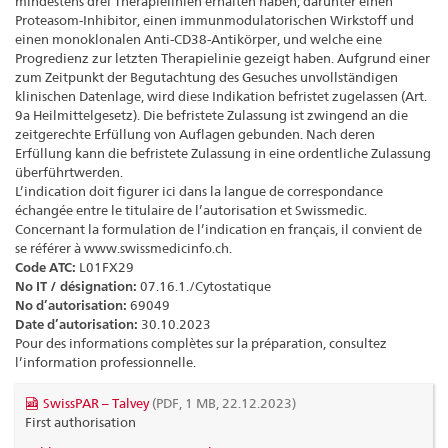
mindestens drei Therapielinien erhalten haben, darunter einen
Proteasom-Inhibitor, einen immunmodulatorischen Wirkstoff und
einen monoklonalen Anti-CD38-Antikörper, und welche eine
Progredienz zur letzten Therapielinie gezeigt haben. Aufgrund einer
zum Zeitpunkt der Begutachtung des Gesuches unvollständigen
klinischen Datenlage, wird diese Indikation befristet zugelassen (Art.
9a Heilmittelgesetz). Die befristete Zulassung ist zwingend an die
zeitgerechte Erfüllung von Auflagen gebunden. Nach deren
Erfüllung kann die befristete Zulassung in eine ordentliche Zulassung
überführtwerden.
L’indication doit figurer ici dans la langue de correspondance
échangée entre le titulaire de l’autorisation et Swissmedic.
Concernant la formulation de l’indication en français, il convient de
se référer à www.swissmedicinfo.ch.
Code ATC:
L01FX29
No IT / désignation:
07.16.1./Cytostatique
No d’autorisation:
69049
Date d’autorisation:
30.10.2023
Pour des informations complètes sur la préparation, consultez
l’information professionnelle.
SwissPAR – Talvey
(PDF, 1 MB, 22.12.2023)
First authorisation