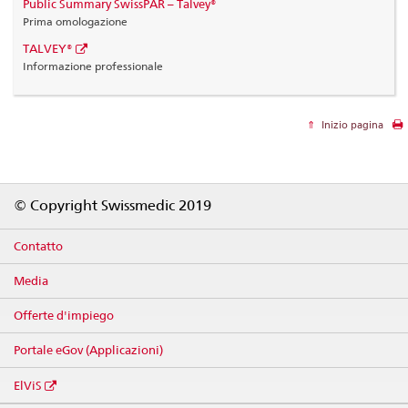
Public Summary SwissPAR – Talvey®
Prima omologazione
TALVEY®
Informazione professionale
Inizio pagina
Footer
© Copyright Swissmedic 2019
Contatto
Media
Offerte d'impiego
Portale eGov (Applicazioni)
ElViS